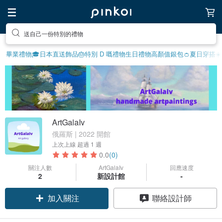
送自己一份特別的禮物
畢業禮物🎓
日本直送飾品
🎂特別 D 嘅禮物
生日禮物
高顏值銀包👛
夏日穿搭☀️
ArtGalaIv
俄羅斯 | 2022 開館
上次上線
超過 1 週
0.0
(0)
關注人數
ArtGalaIv
回應速度
2
新設計館
-
加入關注
聯絡設計師