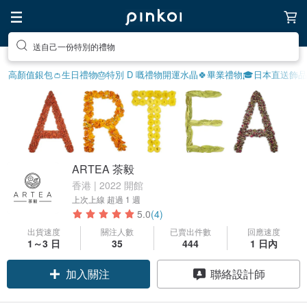
送自己一份特別的禮物
高顏值銀包👛
生日禮物
🎂特別 D 嘅禮物
開運水晶🍀
畢業禮物🎓
日本直送飾品
ARTEA 茶毅
香港 | 2022 開館
上次上線
超過 1 週
5.0
(4)
出貨速度
關注人數
已賣出件數
回應速度
領優惠券
1～3 日
35
444
1 日內
加入關注
聯絡設計師