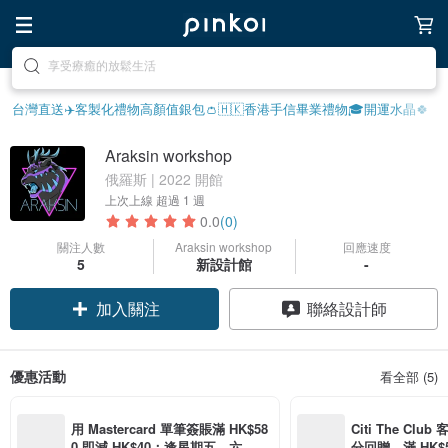
享受療癒的放鬆生活
去尋找靈感吧
台灣直送✈️
客製化禮物
高顏值銀包👛
🇭🇰香港手信
畢業禮物🎓
開運水晶🍀
Araksin workshop
俄羅斯 | 2022 開館
上次上線
超過 1 週
0.0
(0)
關注人數
Araksin workshop
回應速度
5
新設計館
-
加入關注
聯絡設計師
優惠活動
看全部 (5)
用 Mastercard 單筆簽賬滿 HK$58
Citi The Club
0 即減 HK$40；逢星期五、六、日
分回贈，滿 HK$580