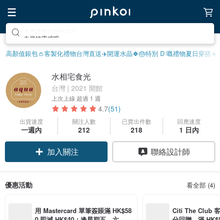
去尋找靈感吧
高顏值銀包👛
客製化禮物
台灣直送✈️
開運水晶🍀
🎂特別 D 嘅禮物
夏日穿搭☀️
水相宅食光
台灣 | 2021 開館
上次上線
超過 1 週
4.7
(51)
出貨速度
關注人數
已賣出件數
回應速度
一週內
212
218
1 日內
加入關注
聯絡設計師
優惠活動
看全部 (4)
用 Mastercard 單筆簽賬滿 HK$58
Citi The Club
0 即減 HK$40；逢星期五、六、日
分回贈，滿 HK$580