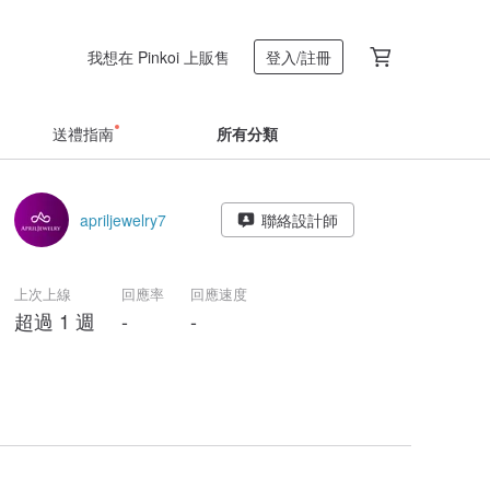
我想在 Pinkoi 上販售
登入/註冊
送禮指南
所有分類
apriljewelry7
聯絡設計師
上次上線
回應率
回應速度
超過 1 週
-
-