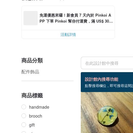
免運優惠來囉！新會員 7 天內於 Pinkoi A
PP 下單 Pinkoi 幫你付運費，滿 US$ 30.0
0 最高可減運費 US$ 6.00
活動詳情
商品分類
配件飾品
18 個商品
設計館內搜尋功能
點擊搜尋欄位，即可搜尋這間
免運
商品標籤
handmade
brooch
gift