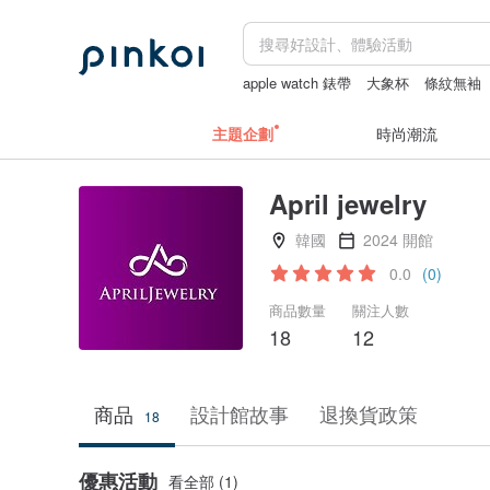
apple watch 錶帶
大象杯
條紋無袖
陶瓷保溫杯
miffy
主題企劃
時尚潮流
April jewelry
韓國
2024 開館
0.0
(0)
商品數量
關注人數
18
12
商品
設計館故事
退換貨政策
18
優惠活動
看全部 (1)