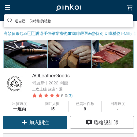
送自己一份特別的禮物
高顏值銀包👛
🇭🇰香港手信
畢業禮物🎓
咖啡嚴選☕️
🎂特別 D 嘅禮物
✨Miffy 
AOLeatherGoods
俄羅斯 | 2022 開館
上次上線
超過 1 週
5.0
(3)
出貨速度
關注人數
已賣出件數
回應速度
一週內
15
9
-
加入關注
聯絡設計師