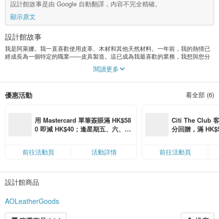
設計館故事是由 Google 自動翻譯，內容不完全精確。
顯示原文
設計館故事
我是阿萊娜。我一直喜歡使用皮革、木材和其他天然材料。一年前，我的熱情已
經成長為一個特定的職業——皮具製造。這已成為我最喜歡的業務，我想與您分
享結果。
閱讀更多
優惠活動
看全部 (6)
用 Mastercard 單筆簽賬滿 HK$58
Citi The Club
0 即減 HK$40；逢星期五、六、日
分回贈，滿 HK$580
滿 HK$880 即減 HK$80（名額有
Coins（名額
限，額滿即止，僅限「常用信用
前往活動頁
活動詳情
前往活動頁
卡」結帳）
設計館商品
AOLeatherGoods