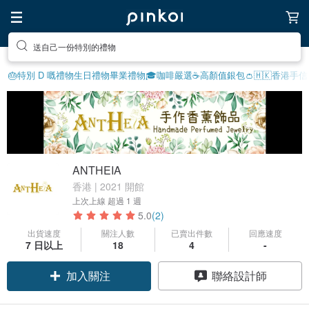
送自己一份特別的禮物
🎂特別 D 嘅禮物
生日禮物
畢業禮物🎓
咖啡嚴選☕️
高顏值銀包👛
🇭🇰香港手信
ANTHEIA
香港 | 2021 開館
上次上線
超過 1 週
5.0
(2)
出貨速度
關注人數
已賣出件數
回應速度
7 日以上
18
4
-
加入關注
聯絡設計師