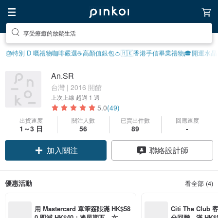
享受療癒的放鬆生活
🎂特別 D 嘅禮物
咖啡嚴選☕️
高顏值銀包👛
🇭🇰香港手信
畢業禮物🎓
開運水晶
An.SR
台灣 | 2016 開館
上次上線
超過 1 週
5.0
(49)
出貨速度
關注人數
已賣出件數
回應速度
1～3 日
56
89
-
加入關注
聯絡設計師
優惠活動
看全部 (4)
用 Mastercard 單筆簽賬滿 HK$58
Citi The Club
0 即減 HK$40；逢星期五、六、日
分回贈，滿 HK$580