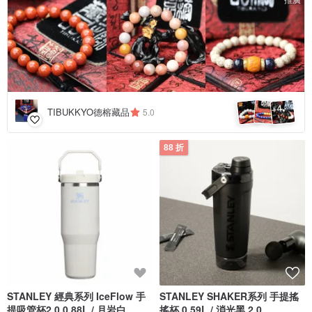
4
+
TIBUKKYO德榕藏品
5.0
88 折
STANLEY 經典系列 IceFlow 手
STANLEY SHAKER系列 手提搖
提吸管杯2.0 0.88L / 月岩白
搖杯 0.59L / 消光黑 2.0