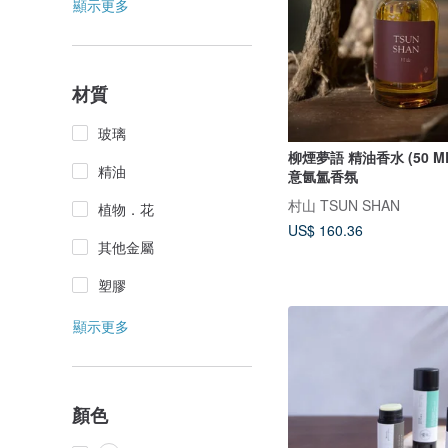
顯示更多
材質
玻璃
柳煙夢語 精油香水 (50 ML
精油
意氤氳香氛
村山 TSUN SHAN
植物．花
US$ 160.36
其他金屬
塑膠
顯示更多
顏色