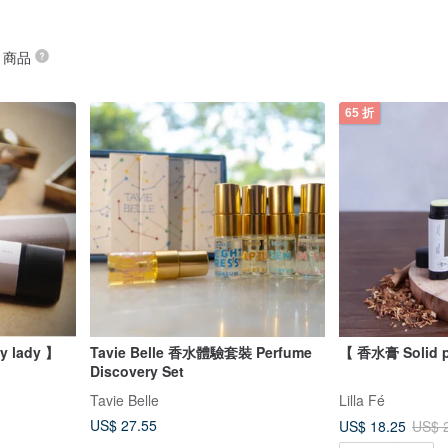
” 商品
65 折
lady 】
Tavie Belle 香水體驗套裝 Perfume
【 香水膏 Solid 
Discovery Set
Tavie Belle
Lilla Fé
US$ 27.55
US$ 18.25
US$ 