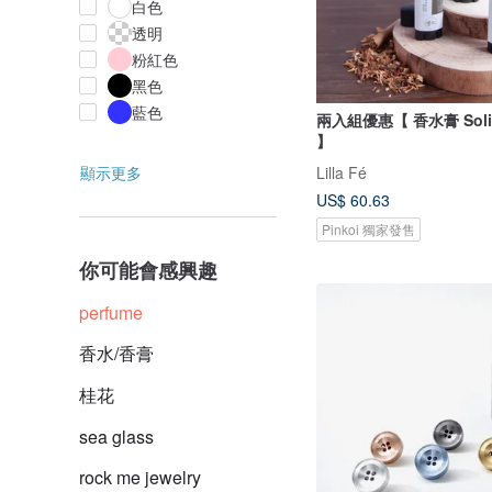
白色
透明
粉紅色
黑色
藍色
兩入組優惠【 香水膏 Solid
】
Lilla Fé
顯示更多
US$ 60.63
Pinkoi 獨家發售
你可能會感興趣
perfume
香水/香膏
桂花
sea glass
rock me jewelry