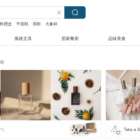
秋禮盒
平底鞋
雨鞋
大象杯
風格文具
居家餐廚
品味美食
Take a
71)