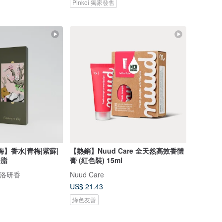
Pinkoi 獨家發售
尋梅】香水|青梅|紫蘇|
【熱銷】Nuud Care 全天然高效香體
香脂
膏 (紅色裝) 15ml
｜弗洛研香
Nuud Care
US$ 21.43
綠色友善