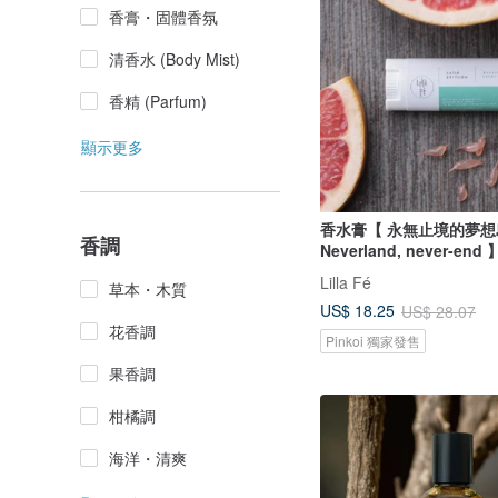
香膏・固體香氛
清香水 (Body Mist)
香精 (Parfum)
顯示更多
香水膏【 永無止境的夢想
香調
Neverland, never-end 
Lilla Fé
草本・木質
US$ 18.25
US$ 28.07
花香調
Pinkoi 獨家發售
果香調
柑橘調
海洋・清爽