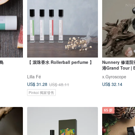
島
【 滾珠香水 Rollerball perfume 】
Nunnery 修道院
】
港Grand Tour | 
Lilla Fé
x.Gyroscope
US$ 32.14
US$ 31.28
US$ 48.11
Pinkoi 獨家發售
65 折