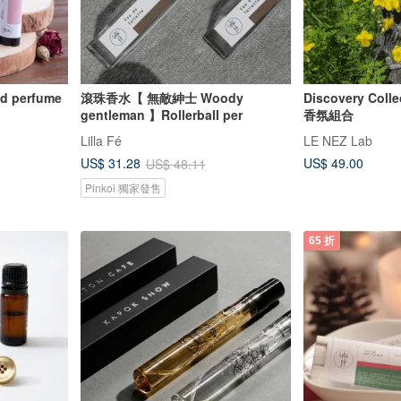
 perfume
滾珠香水【 無敵紳士 Woody
Discovery Col
gentleman 】Rollerball per
香氛組合
Lilla Fé
LE NEZ Lab
US$ 49.00
US$ 31.28
US$ 48.11
Pinkoi 獨家發售
65 折