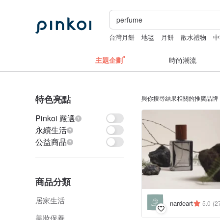
台灣月餅
地毯
月餅
散水禮物
中
主題企劃
時尚潮流
特色亮點
與你搜尋結果相關的推廣品牌
Pinkoi 嚴選
永續生活
公益商品
商品分類
居家生活
nardeart
5.0
(2
美妝保養