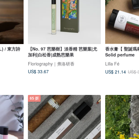
) / 東方詩
【No. 97 芭樂樹】淡香精 芭樂葉|尤
香水膏【 聖誕瑪莉 H
加利|白松香|成熟芭樂果
Solid perfume
Floriography｜弗洛研香
Lilla Fé
US$ 33.67
US$ 21.14
US$ 
65 折