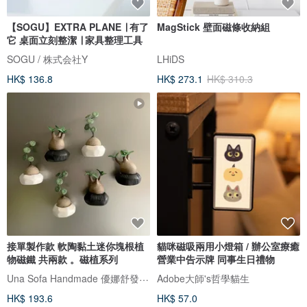
【SOGU】EXTRA PLANE ∣ 有了
MagStick 壁面磁條收納組
它 桌面立刻整潔 ∣ 家具整理工具
SOGU / 株式会社Y
LHiDS
HK$ 136.8
HK$ 273.1
HK$ 310.3
接單製作款 軟陶黏土迷你塊根植
貓咪磁吸兩用小燈箱 / 辦公室療癒
物磁鐵 共兩款 。磁植系列
營業中告示牌 同事生日禮物
Una Sofa Handmade 優娜舒發手感小物
Adobe大師's哲學貓生
HK$ 193.6
HK$ 57.0