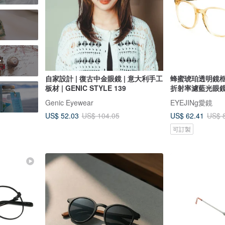
y
自家設計 | 復古中金眼鏡 | 意大利手工
蜂蜜琥珀透明鏡框 ×
板材 | GENIC STYLE 139
折射率濾藍光眼
Genic Eyewear
EYEJINg愛鏡
US$ 52.03
US$ 62.41
US$ 104.05
US$ 
可訂製