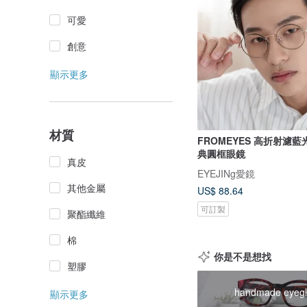
可愛
創意
顯示更多
材質
FROMEYES 高折射濾
典圓框眼鏡
真皮
EYEJINg愛鏡
其他金屬
US$ 88.64
可訂製
聚酯纖維
棉
你是不是想找
塑膠
handmade eyegl
顯示更多