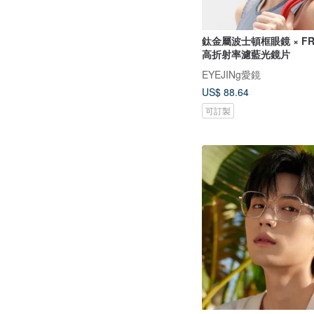
鈦金屬波士頓框眼鏡 × FR
高折射率濾藍光鏡片
EYEJINg愛鏡
US$ 88.64
可訂製