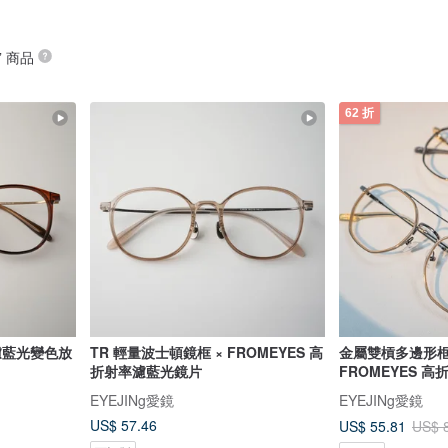
” 商品
62 折
 濾藍光變色放
TR 輕量波士頓鏡框 × FROMEYES 高
金屬雙槓多邊形框
折射率濾藍光鏡片
FROMEYES 
EYEJINg愛鏡
EYEJINg愛鏡
US$ 57.46
US$ 55.81
US$ 