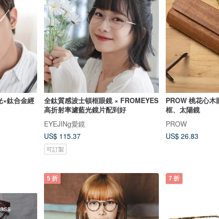
藍光×鈦合金經
全鈦質感波士頓框眼鏡 × FROMEYES
PROW 桃花心
高折射率濾藍光鏡片配到好
框、太陽鏡
EYEJINg愛鏡
PROW
US$ 115.37
US$ 26.83
可訂製
5 折
7 折
ass