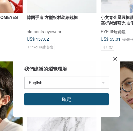
OMEYES
韓國手造 方型板材幼細鏡框
小文青金屬圓框眼鏡
高折射濾藍光 古
elements-eyewear
EYEJINg愛鏡
US$ 157.02
US$ 53.01
US$ 
Pinkoi 獨家發售
可訂製
7 折
我們建議的瀏覽環境
確定