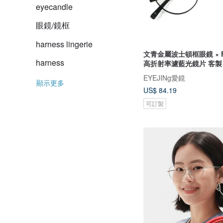
eyecandle
眼鏡/鏡框
harness lingerie
文青金屬波士頓框眼鏡 × F
harness
高折射率濾藍光鏡片 客製
EYEJINg愛鏡
顯示更多
US$ 84.19
可訂製