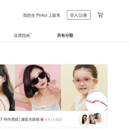
我想在 Pinkoi 上販售
登入/註冊
送禮指南
所有分類
3
+
ANT 時尚墨鏡│濾藍光眼鏡
4.9
(1,420)