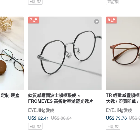
可訂製
可訂製
7 折
8 折
 定制 硬盒
鈦質感霧面波士頓框眼鏡 ×
TR 輕量威靈頓框
FROMEYES 高折射率濾藍光鏡片
大鏡 / 即買即戴 /
EYEJINg愛鏡
EYEJINg愛鏡
US$ 62.41
US$ 79.76
US$ 88.64
US$ 
可訂製
可訂製