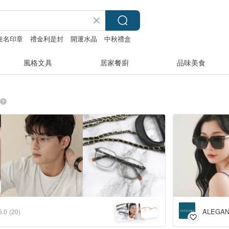
姓名印章
禮金利是封
開運水晶
中秋禮盒
風格文具
居家餐廚
品味美食
ALEG
5.0
(20)