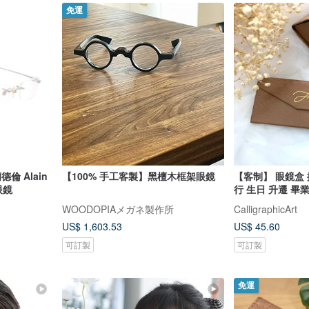
免運
倫 Alain
【100% 手工客製】黑檀木框架眼鏡
【客制】 眼鏡盒 
董眼鏡
行 生日 升遷 畢
WOODOPIAメガネ製作所
CalligraphicArt
US$ 1,603.53
US$ 45.60
可訂製
可訂製
免運