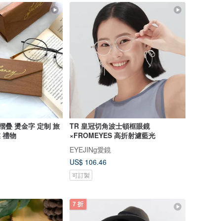
摺疊 燙金字 定制 旅
TR 皇冠切角波士頓框眼鏡
業 禮物
×FROMEYES 高折射濾藍光
EYEJINg愛鏡
US$ 106.46
可訂製
7 折