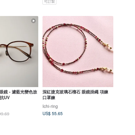
可訂製
眼鏡 - 濾藍光變色放
深紅捷克玻璃石榴石 眼鏡掛繩 項鍊
 抗UV
口罩鍊
Ichi-ring
US$ 55.65
99.69