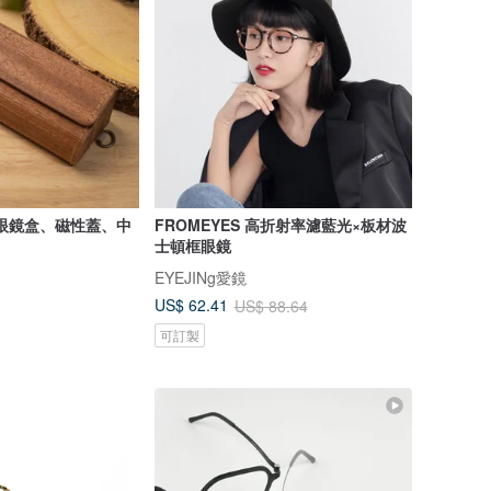
木眼鏡盒、磁性蓋、中
FROMEYES 高折射率濾藍光×板材波
士頓框眼鏡
EYEJINg愛鏡
US$ 62.41
US$ 88.64
可訂製