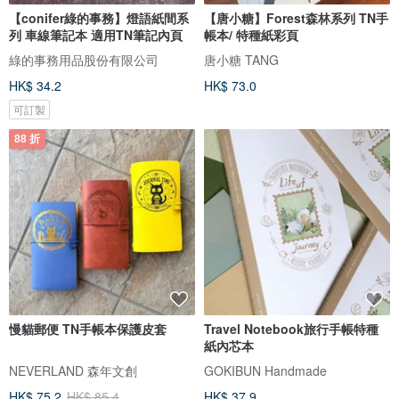
【conifer綠的事務】燈語紙間系
【唐小糖】Forest森林系列 TN手
列 車線筆記本 適用TN筆記內頁
帳本/ 特種紙彩頁
綠的事務用品股份有限公司
唐小糖 TANG
HK$ 34.2
HK$ 73.0
可訂製
88 折
慢貓郵便 TN手帳本保護皮套
Travel Notebook旅行手帳特種
紙內芯本
NEVERLAND 森年文創
GOKIBUN Handmade
HK$ 75.2
HK$ 85.4
HK$ 37.9