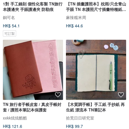
1對 手工錘刻 個性化客製 TN旅行
【TN 插畫護照本】枕雨/只念青山
本護邊夾 手賬護邊夾 防勒痕
手賬 TN 本護照尺寸插畫特種紙內
頁
銅可名
麻辣糯米周
HK$ 54.1
HK$ 44.6
可訂製
TN 旅行者手帳皮套 / 真皮手帳封
【木質調手帳】手工紙 手抄紙 再
套 / 護照本筆記本保護套
生紙 漂流本 TN筆記本
xxkk炫炫酷酷
拾荒日日研究室
HK$ 121.6
HK$ 99.7