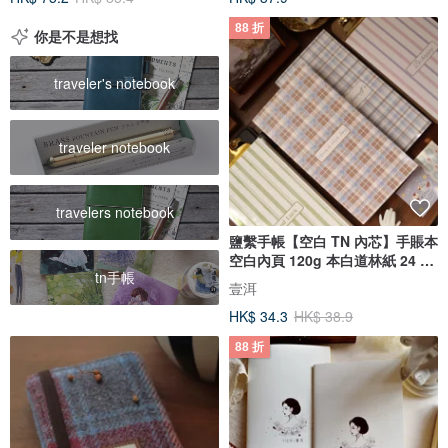
88 折
你是不是想找
traveler's notebook
traveler notebook
travelers notebook
鹽繫手帳【空白 TN 內芯】手賬本
空白內頁 120g 本白道林紙 24 張
tn手帳
48P
壹洱
HK$ 34.3
HK$ 38.9
88 折