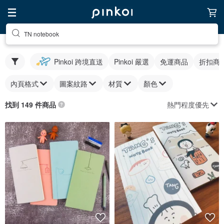
TN notebook
Pinkoi 跨境直送
Pinkoi 嚴選
免運商品
折扣商
內頁格式
圖案紋路
材質
顏色
熱門程度優先
找到 149 件商品