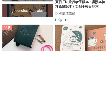
夏日 TN 旅行者手帳本 / 護照本特
種紙筆記本 / 文創手帳日記本
goodnotes templates
xxkk炫炫酷酷
HK$ 64.9
88 折
hairmo。手帳/書籍專用結繩書
TN 護照本硫酸紙手帳本 / 特種紙
籤-雙球(TN/HOBO/日記)
彩色內頁 / 旅行者手帳筆記本
hairmo | 海兒毛
唐小糖 TANG
HK$ 30.1
HK$ 34.2
HK$ 64.9