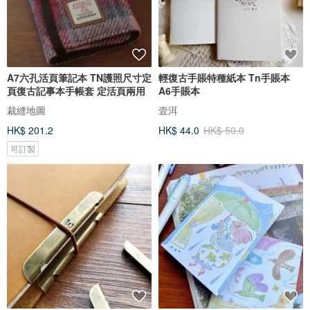
A7六孔活頁筆記本 TN護照尺寸定
輕復古手賬特種紙本 Tn手賬本
頁復古記事本手帳套 定活頁兩用
A6手賬本
裁縫地圖
壹洱
HK$ 201.2
HK$ 44.0
HK$ 50.0
可訂製