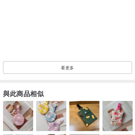
↑曲線保護手機
霧面呈現的高質感、亮澤度及朦朧感～
比較一般軟殼材質，更不易髒及不褪色，白色不泛黃，若弄髒用橡皮
擦輕輕擦拭可完全清除。
↑精美紙盒包裝
有任何問題都歡迎「聯絡設計師」詢問喔^^
看更多
與此商品相似