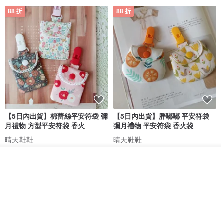
88 折
88 折
【5日內出貨】棉蕾絲平安符袋 彌
【5日內出貨】胖嘟嘟 平安符袋
月禮物 方型平安符袋 香火
彌月禮物 平安符袋 香火袋
晴天鞋鞋
晴天鞋鞋
HK$ 70.2
HK$ 79.7
HK$ 62.7
HK$ 71.2
我要排隊
了解品牌
88 折