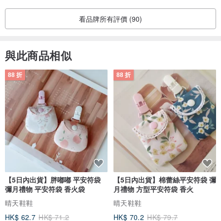
看品牌所有評價 (90)
與此商品相似
88 折
88 折
【5日內出貨】胖嘟嘟 平安符袋
【5日內出貨】棉蕾絲平安符袋 彌
彌月禮物 平安符袋 香火袋
月禮物 方型平安符袋 香火
晴天鞋鞋
晴天鞋鞋
HK$ 62.7
HK$ 71.2
HK$ 70.2
HK$ 79.7