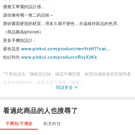
優雅又華麗的設計感，
讓你擁有獨一無二的品味～
磨砂霧面硬殼的材質，用多久都不變色，永遠維持新品的色澤。
（商品圖為iphone6）
更多手機殼設計：
紫色花意
www.pinkoi.com/product/rwnVrzH7?cat...
粉紅時尚
www.pinkoi.com/product/rRxyX2Kk
*下單前請先「聯絡設計師」確認手機型號，材質與價格會依型號而產
生補差價的情況。請勿直接下單哦～謝謝！
閱讀更多
【商 品 規 格】
型號：iphone、Samsung、HTC、Sony、Asus、OPPO、小米…等
看過此商品的人也搜尋了
皆可定製。
手機殼/手機套
創意科技
材質：磨砂霧面硬殼