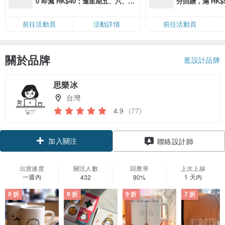
0 即減 HK$40；逢星期五、六、日
分回贈，滿 HK$580
滿 HK$880 即減 HK$80（名額有
Coins（名額
限，額滿即止，僅限「常用信用
前往活動頁
活動詳情
前往活動頁
卡」結帳）
關於品牌
逛設計品牌
思樂冰
台灣
4.9
(77)
加入關注
聯絡設計師
出貨速度
關注人數
回應率
上次上線
一週內
1 天內
432
90%
9 折
9 折
9 折
7 折