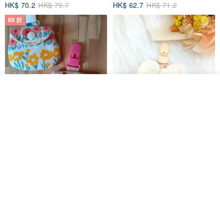
HK$ 70.2
HK$ 79.7
HK$ 62.7
HK$ 71.2
88 折
我要排隊
加入收藏
了解品牌
【5日內出貨】胖嘟嘟 平安符袋
水彩花園。平安符袋 (可繡名字)
彌月禮物 平安符袋 香火袋
QQ rabbit 手工嬰幼兒精品 彌月禮盒
晴天鞋鞋
HK$ 62.7
HK$ 71.2
HK$ 68.4
88 折
88 折