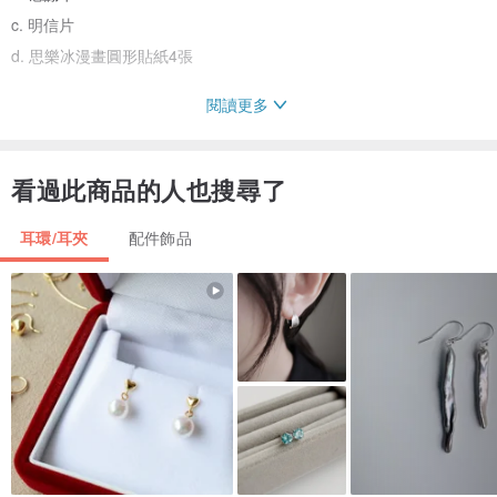
c. 明信片
d. 思樂冰漫畫圓形貼紙4張
閱讀更多
／ 商品注意事項 ／
／請勿配戴耳飾洗澡、游泳、泡溫泉等／
／手工品及耳環屬於衛生商品，恕不接受退換貨／
看過此商品的人也搜尋了
／商品照片可能因光線及電腦螢幕顯示色調而有所不同／
耳環/耳夾
配件飾品
／金屬產品如果有氧化現像，均屬為正常現象／
/ 付款後10-15天內寄出 /
/ 謝謝支持我們 /
/ 如有任何關於產品問題，歡迎找我們^^ /
/ 設計師及品牌簡介 /
思樂冰漫畫
由一個從香港嫁來台灣的女生開創的品牌
也許