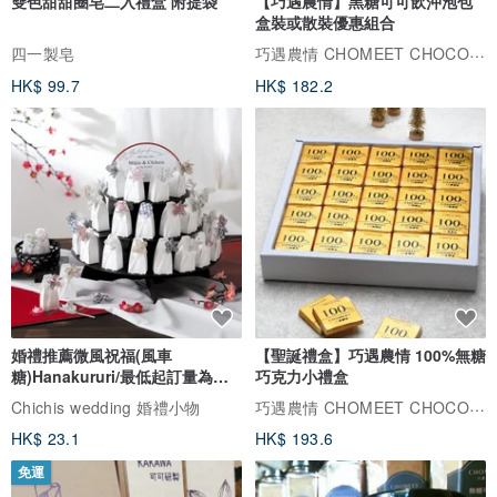
雙色甜甜圈皂二入禮盒 附提袋
【巧遇農情】黑糖可可飲沖泡包
盒裝或散裝優惠組合
巧遇農情 CHOMEET CHOCOLATE
四一製皂
HK$ 99.7
HK$ 182.2
婚禮推薦微風祝福(風車
【聖誕禮盒】巧遇農情 100%無糖
糖)Hanakururi/最低起訂量為五
巧克力小禮盒
個
巧遇農情 CHOMEET CHOCOLATE
Chichis wedding 婚禮小物
HK$ 23.1
HK$ 193.6
免運