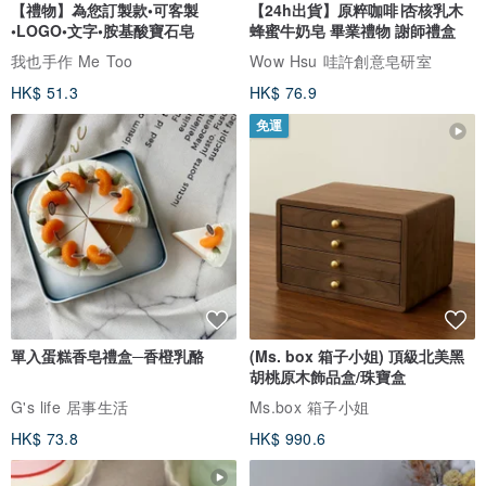
【禮物】為您訂製款•可客製
【24h出貨】原粹咖啡∣杏核乳木
•LOGO•文字•胺基酸寶石皂
蜂蜜牛奶皂 畢業禮物 謝師禮盒
我也手作 Me Too
Wow Hsu 哇許創意皂研室
HK$ 51.3
HK$ 76.9
免運
單入蛋糕香皂禮盒─香橙乳酪
(Ms. box 箱子小姐) 頂級北美黑
胡桃原木飾品盒/珠寶盒
G's life 居事生活
Ms.box 箱子小姐
HK$ 73.8
HK$ 990.6