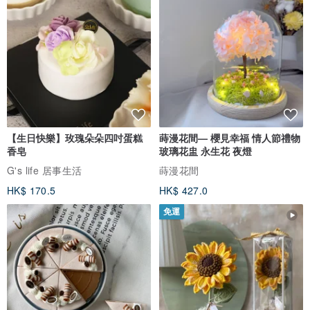
【生日快樂】玫瑰朵朵四吋蛋糕
蒔漫花間— 櫻見幸福 情人節禮物
香皂
玻璃花盅 永生花 夜燈
G's life 居事生活
蒔漫花間
HK$ 170.5
HK$ 427.0
免運