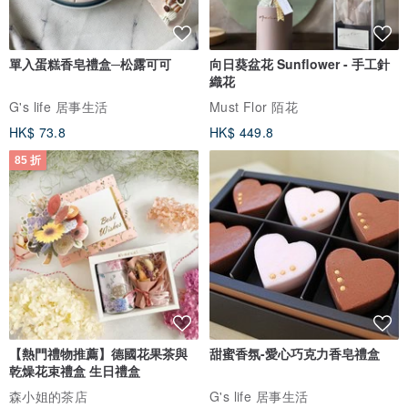
單入蛋糕香皂禮盒─松露可可
向日葵盆花 Sunflower - 手工針
織花
G's life 居事生活
Must Flor 陌花
HK$ 73.8
HK$ 449.8
85 折
【熱門禮物推薦】德國花果茶與
甜蜜香氛-愛心巧克力香皂禮盒
乾燥花束禮盒 生日禮盒
森小姐的茶店
G's life 居事生活