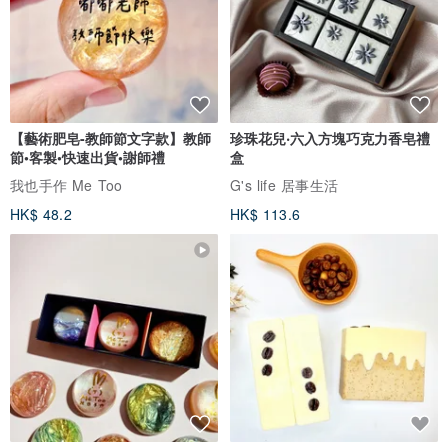
【藝術肥皂-教師節文字款】教師
珍珠花兒‧六入方塊巧克力香皂禮
節•客製•快速出貨•謝師禮
盒
我也手作 Me Too
G's life 居事生活
HK$ 48.2
HK$ 113.6