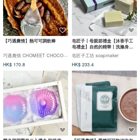
【巧遇農情】熱可可調飲棒
皂匠子丨母親節禮盒【沐香手工
皂禮盒】自然的精華丨洗滌身心
疲憊
巧遇農情 CHOMEET CHOCOLATE
皂匠子工坊 soapmaker
HK$ 170.8
HK$ 233.4