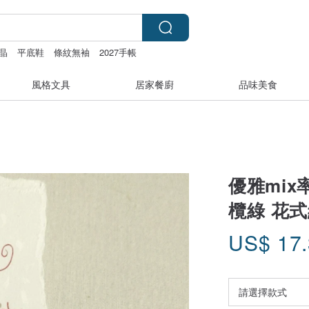
晶
平底鞋
條紋無袖
2027手帳
風格文具
居家餐廚
品味美食
優雅mix
欖綠 花式
US$
17