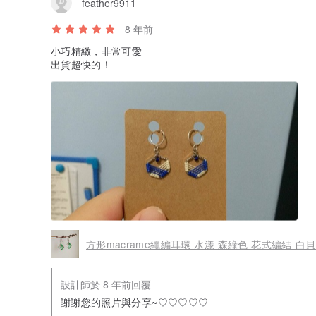
feather9911
8 年前
小巧精緻，非常可愛
出貨超快的！
方形macrame繩編耳環 水漾 森綠色 花式編結 白貝
設計師於 8 年前回覆
謝謝您的照片與分享~♡♡♡♡♡