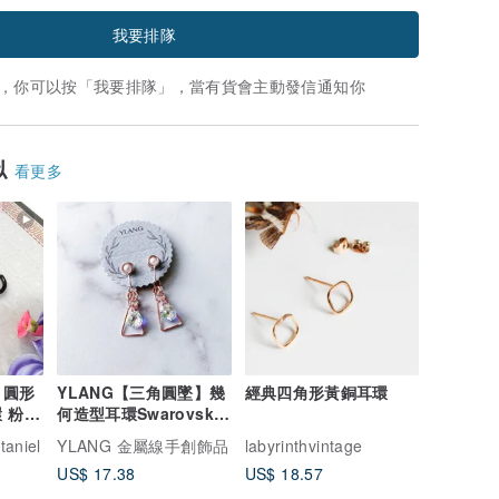
我要排隊
，你可以按「我要排隊」，當有貨會主動發信通知你
似
看更多
 圓形
YLANG【三角圓墜】幾
經典四角形黃銅耳環
 粉色
何造型耳環Swarovski
水晶/藝術銅線
aniel
YLANG 金屬線手創飾品
labyrinthvintage
US$ 17.38
US$ 18.57