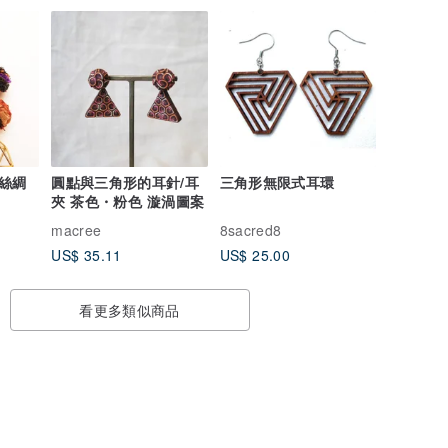
絲綢
圓點與三角形的耳針/耳
三角形無限式耳環
夾 茶色・粉色 漩渦圖案
macree
8sacred8
US$ 35.11
US$ 25.00
看更多類似商品