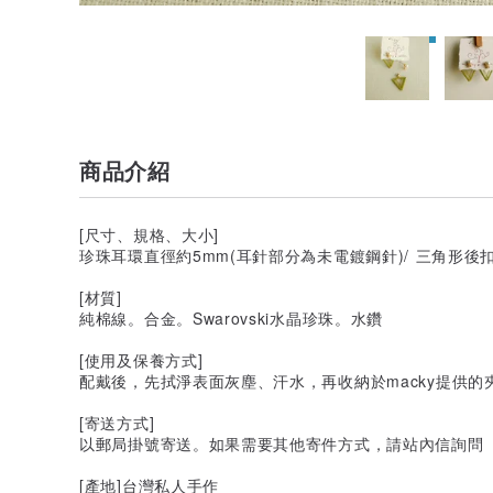
商品介紹
[尺寸、規格、大小]
珍珠耳環直徑約5mm(耳針部分為未電鍍鋼針)/ 三角形後扣
[材質]
純棉線。合金。Swarovski水晶珍珠。水鑽
[使用及保養方式]
配戴後，先拭淨表面灰塵、汗水，再收納於macky提供的
[寄送方式]
以郵局掛號寄送。如果需要其他寄件方式，請站內信詢問
[產地]台灣私人手作