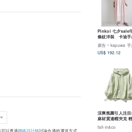
Pinkoi 七夕sal
條紋洋裝 卡迪手
版印花 七分袖顯
廣告
kapuwa 手染
US$ 192.12
涼爽氛圍引人注目
麻材質連帽夾克 
套 薄荷綠 230613
fall-in&co
你可以透過
聯絡設計師
討論合適的運送方式