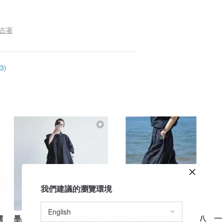
復古著
3)
我們建議的瀏覽環境
躍
墨黑超寬版拼接綁帶襯衫洋裝
薰黑色棉麻輕薄細膩松緊腰八
一