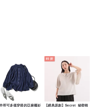
85 折
件即可多樣穿搭的亞麻襯衫
【經典原創】Secret_秘密棉