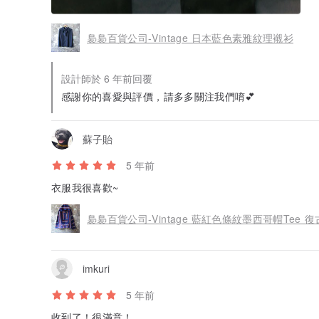
裊裊百貨公司-Vintage 日本藍色素雅紋理襯衫
設計師於 6 年前回覆
感謝你的喜愛與評價，請多多關注我們唷💕
蘇子貽
5 年前
衣服我很喜歡~
裊裊百貨公司-Vintage 藍紅色條紋墨西哥帽Tee 
imkuri
5 年前
收到了！很滿意！