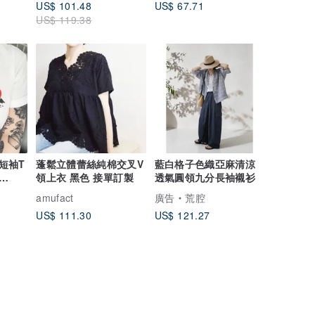
US$ 101.48
US$ 67.71
US$ 119.38
 短袖T
蓬鬆立體蕾絲純棉交叉V
藍白格子色織亞麻清涼
領上衣 黑色 接單訂製
透氣圓領九分長袖襯衫
 插畫
amufact
廣告
荒腔
US$ 111.30
US$ 121.27