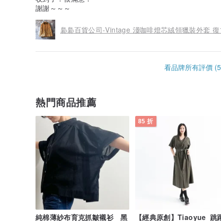
謝謝～～～
裊裊百貨公司-Vintage 淺咖啡燈芯絨領獵裝外套 
看品牌所有評價 (5
熱門商品推薦
85 折
純棉薄紗布育克抓皺襯衫 黑
【經典原創】Tiaoyue_跳