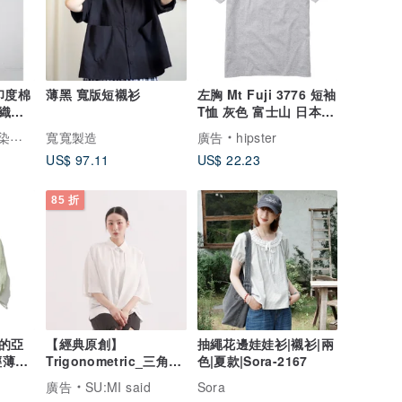
e印度棉
薄黑 寬版短襯衫
左胸 Mt Fuji 3776 短袖
織木
T恤 灰色 富士山 日本
瘦連
雪 禮物
布語
寬寬製造
廣告
hipster
US$ 97.11
US$ 22.23
85 折
的亞
【經典原創】
抽繩花邊娃娃衫|襯衫|兩
輕薄外
Trigonometric_三角函
色|夏款|Sora-2167
-4
數小露背襯衫_CLT001_
廣告
SU:MI said
Sora
白