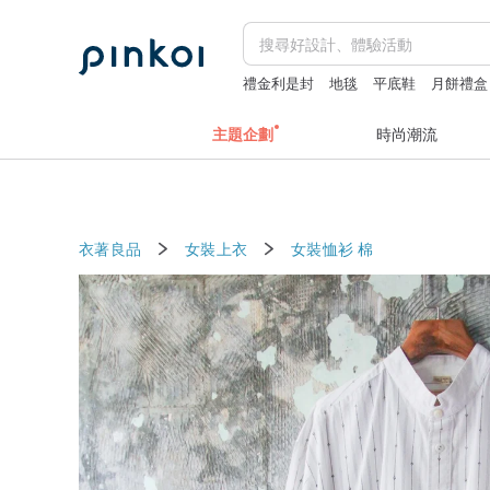
禮金利是封
地毯
平底鞋
月餅禮盒
復古打火機
主題企劃
時尚潮流
衣著良品
女裝上衣
女裝恤衫
棉