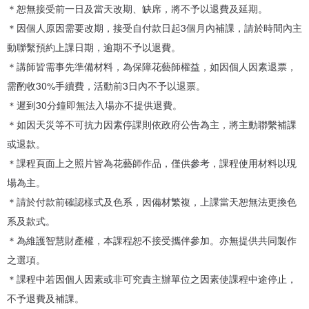
＊恕無接受前一日及當天改期、缺席，將不予以退費及延期。
．保存良好狀態可維持2-3年，但仍會隨著時間些微褪色，屬正常現
＊因個人原因需要改期，接受自付款日起3個月內補課，請於時間內主
象。
動聯繫預約上課日期，逾期不予以退費。
．因花材易破損，盡量避免過度拉扯及重壓，減少碰撞的機會，請溫
＊講師皆需事先準備材料，為保障花藝師權益，如因個人因素退票，
柔地對待它哦！
需酌收30%手續費，活動前3日內不予以退票。
．若花朵沾染灰塵，可使用柔軟刷具輕拂，或用吹風機調整至最低強
＊遲到30分鐘即無法入場亦不提供退費。
度冷風，且維持一定距離輕吹。
＊如因天災等不可抗力因素停課則依政府公告為主，將主動聯繫補課
或退款。
▶ 上課地點｜
＊課程頁面上之照片皆為花藝師作品，僅供參考，課程使用材料以現
店面位置：台北市大安區信義路四段53巷8號
場為主。
（近捷運大安站4、6號出口，步行兩分鐘）
＊請於付款前確認樣式及色系，因備材繁複，上課當天恕無法更換色
停車資訊：台北市大安區大安路一段206巷20號
系及款式。
（Google Maps搜尋道慈大樓停車場）
＊為維護智慧財產權，本課程恕不接受攜伴參加。亦無提供共同製作
之選項。
＊課程中若因個人因素或非可究責主辦單位之因素使課程中途停止，
不予退費及補課。