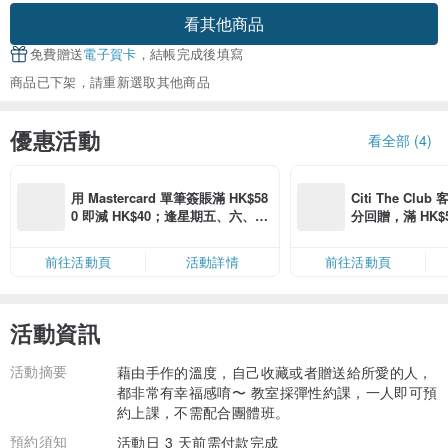
看其他商品
免費贈送
電子賀卡
，結帳完成後填寫
商品已下架，請重新選取其他商品
優惠活動
看全部 (4)
用 Mastercard 單筆簽賬滿 HK$58
Citi The Club
0 即減 HK$40；逢星期五、六、日
分回贈，滿 HK$580
滿 HK$880 即減 HK$80（名額有
Coins（名額
限，額滿即止，僅限「常用信用
前往活動頁
活動詳情
前往活動頁
卡」結帳）
活動資訊
活動摘要
藉由手作的溫度，自己收藏或者贈送給所愛的人，
都非常有幸福感唷〜 教室採彈性約課，一人即可預
約上課，不需配合團體班。
預約須知
活動日 3 天前需付款完成