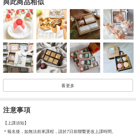
與此商品相似
．課程包含
專業教學、可吊掛木框、永生花材、乾燥花材、高仿真人造花材、耗
材、現場工具使用、成品簡易包裝，
若有送禮需求請提前詢問。
課程皆附贈甜點一份。
．作品尺寸 17 x 17 x 10含花朵高度（長x寬x高／公分)
．所需時間 2小時
．開班限制 一人即可預約上課，不需配合團體班。
看更多
．適合對象 18歲以上
．人數限制 8人/場
注意事項
▶ 保存方式｜
【上課須知】
．不需要水分，避免日曬及潮濕環境，以免導致發霉及加速褪色的情
＊報名後，如無法前來課程，請於7日前聯繫更改上課時間。
況發生，應放置於陰涼且通風的環境。