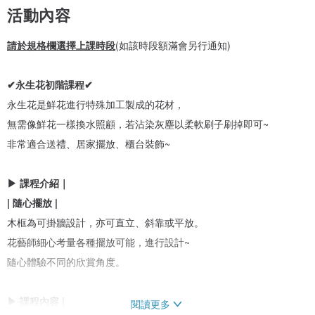
活動內容
請於規格欄選擇上課時段
(如該時段額滿會另行通知)
✔永生花初階課程✔
永生花是鮮花進行特殊加工製成的花材，
無需像鮮花一樣換水照顧，若沾染灰塵以柔軟刷子刷掉即可~
非常適合送禮、居家擺放、櫃台裝飾~
▶ 課程介紹｜
| 隨心擺放 |
木框為可掛牆設計，亦可直立、斜靠或平放。
花藝師細心考量各種擺放可能，進行設計~
隨心體驗不同的欣賞角度。
▶ 課程內容 |
閱讀更多