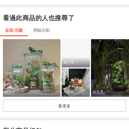
前置作業 - 永生花基本介紹、花材介紹、花材前置技巧教學、玫瑰花
開花技巧說明。
看過此商品的人也搜尋了
插作 - 歐式花藝插作理論說明、插花實作、細節調整。
盆栽/花藝
體驗活動
新竹市
台北市
台北市
台北市
看更多