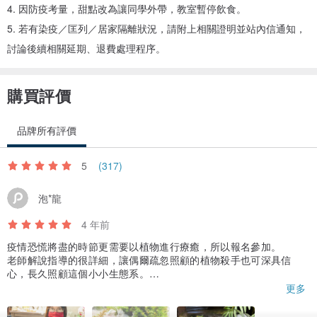
4. 因防疫考量，甜點改為讓同學外帶，教室暫停飲食。
5. 若有染疫／匡列／居家隔離狀況，請附上相關證明並站內信通知，
討論後續相關延期、退費處理程序。
購買評價
品牌所有評價
▶此商品除提供體驗課程，也有成品可以直接購買☺
完成品購買連結:
www.pinkoi.com/product/4tXebfH7
5
(317)
▶ 講師介紹｜
泡*龍
Iris老師
4 年前
PIVERDIE 法國高等花藝學校講師資格
疫情恐慌將盡的時節更需要以植物進行療癒，所以報名參加。
美國花藝設計學院教授資格
老師解說指導的很詳細，讓偶爾疏忽照顧的植物殺手也可深具信
日本NFD 1級講師資格
心，長久照顧這個小小生態系。
另外，我也喜歡老師搭配的各式迷你植物，不同的葉片、葉脈和外
更多
Sylvia Vintage Flower時淬花講師資格
觀顏色，帶來清新的感受，真的很似身處深山的溪澗旁迷霧森林
Sylvia's Flower School 乾燥花藝師資資格
中，對於一向熱愛苔蘚的我來說，真是最有趣的休閒活動，好好做