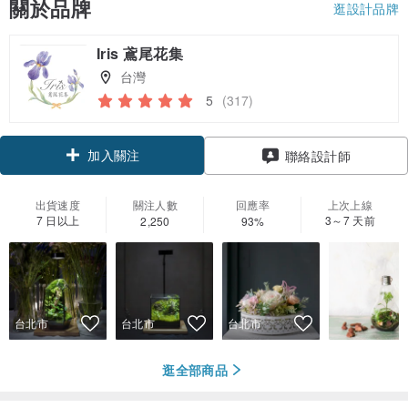
關於品牌
逛設計品牌
Iris 鳶尾花集
台灣
5
(317)
加入關注
聯絡設計師
出貨速度
關注人數
回應率
上次上線
7 日以上
3～7 天前
2,250
93%
台北市
台北市
台北市
逛全部商品