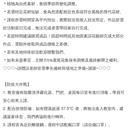
＊植物為自然素材，會因季節而變化調整。
＊若遇特定花材短缺，會為您搭配相近色系或符合風格的替代花材。
＊課程所需時間皆為平均預估，實際狀況視個人狀況而定。作品皆需
於活動當日完成，無法完成者需帶回家自行完成。
＊若趕時間建議購買成品！因趕時間或其他因素請花藝師完成大部分
作品，需額外收取與成品價格之差價。
＊若有其他特殊狀況歡迎聯繫我們。
＊如有未盡事宜，主辦方Iris鳶尾花集保有調整及最終解釋之權利。
♡♡♡~請體諒老師皆需事先備材與場地之準備~謝謝~♡♡♡
【防疫大作戰】
1. 教室備有除菌清淨霧化器。門把、桌面每日皆有進行消毒，學員可
安心前來上課。
2. 配合疫情防備，如有體溫超過 37.5℃ 者，將無法進入教室內，建
議返家休息，我們將協助進行轉班。
3. 課程皆為近距離接觸，過程中請配戴口罩（請自備口罩）。