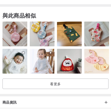
/ 顔色 /
灰色, 紅色, 棕色
與此商品相似
實物顔色會因爲螢幕色差而有所差異，顔色以實物爲準。
使用前注意
1. 運送用的裝材皆為再利用材料。
2. 陶瓷器若是作為食器使用，在使用前務必以沖洗數次後再使用，清
潔表面上的髒污。
3. 釉藥在燒結時都會有一些瑕疵。如有細微針孔、釉藥裂紋(不是陶土
上的裂痕)和縮釉都屬正常現象。
如何保養陶瓷器
看更多
一件陶瓷器如果保養得宜可以留傳千年，所以在使用的時候也要多多
留意喔。
1. 陶瓷器一般都可以在微波爐和洗碗機使用。除耐火土制成之作品，
商品資訊
儘可能不在烤箱內使用，以免造成釉藥產生裂紋。