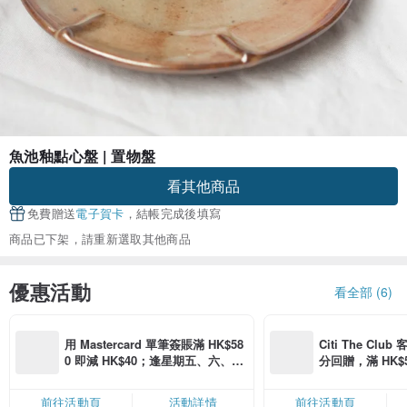
魚池釉點心盤 | 置物盤
看其他商品
免費贈送
電子賀卡
，結帳完成後填寫
商品已下架，請重新選取其他商品
優惠活動
看全部 (6)
用 Mastercard 單筆簽賬滿 HK$58
Citi The Club
0 即減 HK$40；逢星期五、六、日
分回贈，滿 HK$580
滿 HK$880 即減 HK$80（名額有
Coins（名額
限，額滿即止，僅限「常用信用
前往活動頁
活動詳情
前往活動頁