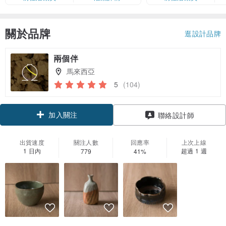
卡」結帳）
關於品牌
逛設計品牌
兩個伴
馬來西亞
5
(104)
加入關注
聯絡設計師
出貨速度
關注人數
回應率
上次上線
1 日內
超過 1 週
779
41%