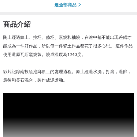
逛全部商品
商品介紹
陶土經過練土、拉坯、修坯、素燒和釉燒，在途中都不能出現差錯才
能成為一件好作品，所以每一件瓷土作品都花了很多心思。 這件作品
使用還原瓦斯窯燒製。燒成溫度為1240度。
影片記錄南投魚池鄉原土的處理過程。原土經過水洗，打磨，過篩，
最後和長石混合，製作成泥漿釉。