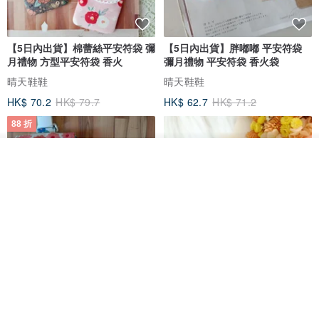
【5日內出貨】棉蕾絲平安符袋 彌
【5日內出貨】胖嘟嘟 平安符袋
月禮物 方型平安符袋 香火
彌月禮物 平安符袋 香火袋
晴天鞋鞋
晴天鞋鞋
HK$ 70.2
HK$ 79.7
HK$ 62.7
HK$ 71.2
88 折
看其他商品
了解品牌
【5日內出貨】胖嘟嘟 平安符袋
水彩花園。平安符袋 (可繡名字)
彌月禮物 平安符袋 香火袋
QQ rabbit 手工嬰幼兒精品 彌月禮盒
晴天鞋鞋