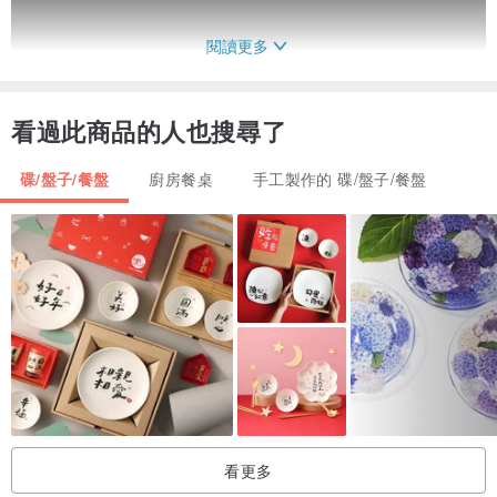
閱讀更多
看過此商品的人也搜尋了
碟/盤子/餐盤
廚房餐桌
手工製作的 碟/盤子/餐盤
/ 材質 /
黃陶
/ 尺寸 /
長x 寬 x 高： 12cm x 12cm x 1.5cm
重量：112g
手工製造，不會很完美，尺寸存在加減0.5cm的誤差
介意的朋友請斟酌購買
看更多