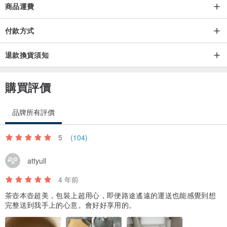
商品運費
2. 清洗時勿用鋼絲刷，使用海棉配搭洗碗精清洗即可。
3. 一般的陶瓷器具都不適合在明火下使用，某些釉藥會在受熱後(如泡
付款方式
茶)會產生裂紋，屬正常現象。
4. 咖啡和茶會滲入釉藥表面之裂縫留下棕色的痕跡，不喜歡的朋友可
退款換貨須知
以在飲用咖啡和茶後馬上清洗器具，減慢茶水滲入裂縫的速度。
5. 在沒有上釉的作品(或露出土胎的部分)是像海棉般的多孔材質，長
購買評價
期使用後因為人手上的油脂滲入而變得亮亮的，這是正常現象。
6. 幾件陶瓷器放在一起時要注意不要大力擠壓到它們，雖然釉藥都很
品牌所有評價
硬，但是也很脆，有時候這樣做會造成一些不必要的裂痕。
5
(104)
attyull
4 年前
茶壺本壺超美，包裝上超用心，即便路途遙遠的運送也能感覺到想
完整送到我手上的心意。會好好享用的。