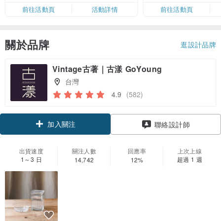
限，額滿即止，僅限「常用信用
前往活動頁
活動詳情
前往活動頁
卡」結帳）
關於品牌
逛設計品牌
Vintage古著｜古漾 GoYoung
台灣
4.9
(582)
加入關注
聯絡設計師
出貨速度
關注人數
回應率
上次上線
1～3 日
超過 1 週
14,742
12%