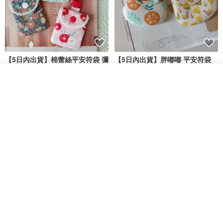
【5日內出貨】棉蕾絲平安符袋 彌
【5日內出貨】胖嘟嘟 平安符袋
月禮物 方型平安符袋 香火
彌月禮物 平安符袋 香火袋
看其他商品
晴天鞋鞋
晴天鞋鞋
了解品牌
HK$ 70.2
HK$ 79.7
HK$ 62.7
HK$ 71.2
88 折
【5日內出貨】胖嘟嘟 平安符袋
水彩花園。平安符袋 (可繡名字)