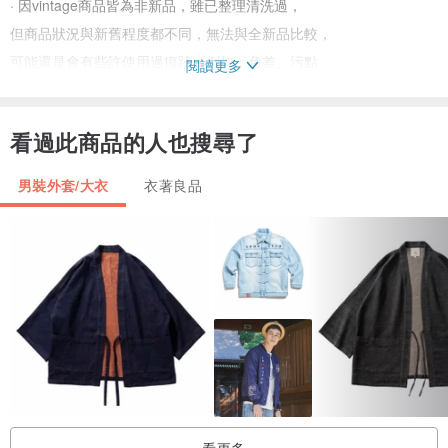
· 因vintage商品皆為非新品，雖已整理清洗過，
但商品狀況與新舊程度都不同，無法與全新品比較，
可能還是會有些許使用過痕跡，例如：色差、污點、
閱讀更多
破損、皮革壓紋、修改痕跡等等，
建議能接受上述狀況再行購買，
看過此商品的人也搜尋了
或請改至古漾實體店面購買。
· 商品數量皆只有一件，售出後無法追加，
男裝外套/大衣
衣著良品
也請各位買家購買前仔細考慮並確認各種疑問。
· 因電腦手機螢幕顯色設定每家都不同，
所顯示之商品顏色與實際會有些許色差，敬請見諒。