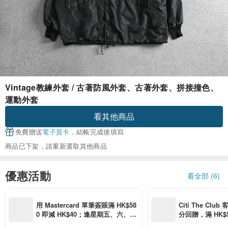
Vintage教練外套 / 古著防風外套、古著外套、拼接撞色、
運動外套
看其他商品
免費贈送
電子賀卡
，結帳完成後填寫
商品已下架，請重新選取其他商品
優惠活動
看全部 (6)
用 Mastercard 單筆簽賬滿 HK$58
Citi The Club
0 即減 HK$40；逢星期五、六、日
分回贈，滿 HK$580
滿 HK$880 即減 HK$80（名額有
Coins（名額