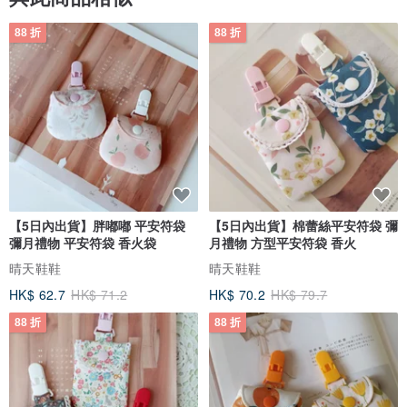
88 折
88 折
【5日內出貨】胖嘟嘟 平安符袋
【5日內出貨】棉蕾絲平安符袋 彌
彌月禮物 平安符袋 香火袋
月禮物 方型平安符袋 香火
晴天鞋鞋
晴天鞋鞋
HK$ 62.7
HK$ 71.2
HK$ 70.2
HK$ 79.7
88 折
88 折