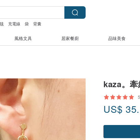
毯
充電線
袋
背囊
風格文具
居家餐廚
品味美食
kaza。
US$
35