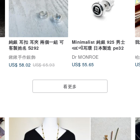
純銀 耳扣 耳夾 兩個一組 可
Minimalist 純銀 925 男士
我
客製姓名 S292
વાદળી耳環 日本製造 pe32
鍬鍬手作銀飾
Dr MONROE
哈
US$ 55.65
US
US$ 58.02
US$ 65.93
看更多