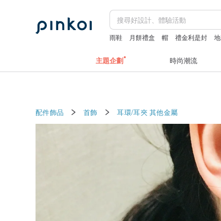
雨鞋
月餅禮盒
帽
禮金利是封
地
主題企劃
時尚潮流
配件飾品
首飾
耳環/耳夾
其他金屬