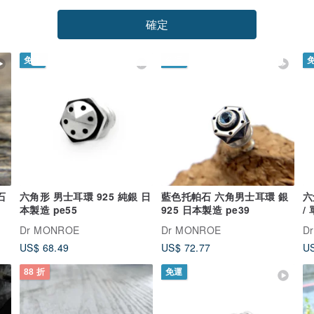
確定
免運
免運
石
六角形 男士耳環 925 純銀 日
藍色托帕石 六角男士耳環 銀
六
本製造 pe55
925 日本製造 pe39
/
禮
Dr MONROE
Dr MONROE
D
US$ 68.49
US$ 72.77
US
88 折
免運