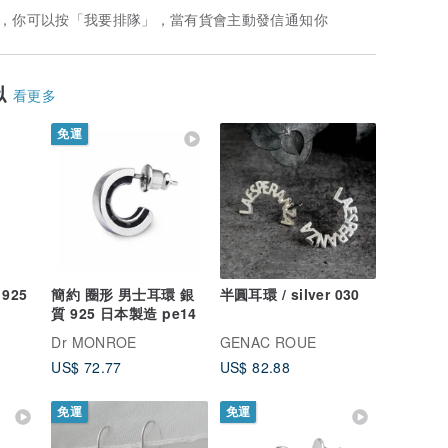
，你可以按「我要排隊」，當有貨會主動發信通知你
似
看更多
免運
925
簡約 圈形 男士耳環 銀
半圓耳環 / silver 030
質 925 日本製造 pe14
Dr MONROE
GENAC ROUE
US$ 72.77
US$ 82.88
免運
免運