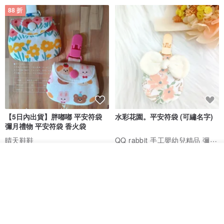
88 折
【5日內出貨】胖嘟嘟 平安符袋
水彩花園。平安符袋 (可繡名字)
彌月禮物 平安符袋 香火袋
QQ rabbit 手工嬰幼兒精品 彌月禮盒
晴天鞋鞋
HK$ 62.7
HK$ 71.2
HK$ 68.4
我要排隊
了解品牌
88 折
88 折