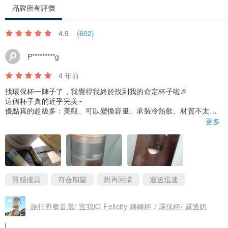
品牌所有評價
4.9
(602)
P*********g
4 年前
找環保杯一陣子了，我覺得我終於找到我的命定杯子啦🎉
這個杯子真的近乎完美~
優點真的超級多：美觀、可以變換容量、承裝冷熱飲、材質不太會
殘留味道、基本防漏都沒問題
更多
特別說一下防漏的部分，經我實際測試，除非你非常非常用力地甩
動倒放的杯子，不然完全不會漏水！倒置、橫放都不會！
除了重量有點重以外，轉轉杯真的是目前我遇到最完美的杯子了❤️
對我這個愛喝咖啡跟大杯手搖飲的人來說，買轉轉杯直接可以解決
我的所有飲品需求！
另外，除了店家上面介紹的配件外，盒子裡面居然有附一個不織布
質感優異
符合期望
想再回購
運送迅速
提袋！
我真的有夠驚喜，本來都已經準備另外買飲料提袋了，結果居然有
旅行野餐首選/ 宜我iO Felicity 轉轉杯 / 環保杯/ 霧透奶
送這個！真的太讚了吧❤️
飲料提袋高度很剛好，裝轉轉杯進去以後杯口部分也不會漏出來~旁
邊還有一點點空間，可以把吸管塞在那邊~