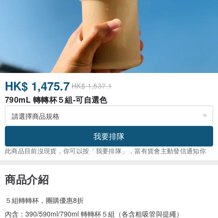
HK$ 1,475.7
HK$ 1,537.1
790mL 轉轉杯５組-可自選色
我要排隊
此商品目前沒現貨，你可以按「我要排隊」，當有貨會主動發信通知你
商品介紹
５組轉轉杯，團購優惠8折
內含：390/590ml/790ml 轉轉杯５組（各含粗吸管與提繩）