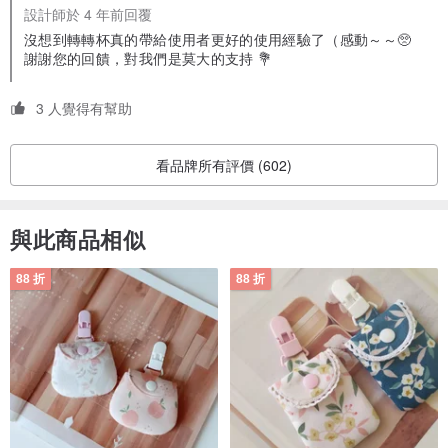
設計師於 4 年前回覆
運送的部分，我非常幸運的在預購完成後即接獲店家提前到貨的通
知，兩三天就到貨了，真的運送迅速👍
沒想到轉轉杯真的帶給使用者更好的使用經驗了（感動～～🥺
總之，我真的真的非常推薦大家購買轉轉杯🎉
謝謝您的回饋，對我們是莫大的支持 💐
現在買奶茶色的杯子，除了外型很漂亮以外，還可以配合八折優惠
活動，真的超划算💰
3 人覺得有幫助
哎呀收到這個真的太開心了，一不小心打了好多好多心得哈哈哈
看品牌所有評價 (602)
與此商品相似
88 折
88 折