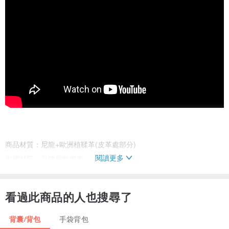
商品材質：尼龍+歐洲植鞣革(皮革處部分)
閱讀更多
內裡材質：品牌尼龍織布
尺寸：L25xH36xW10cm
收納：主袋x1 內夾層x2 內拉鍊袋x2 內小物袋x2 筆插x2 內水壺袋x1
看過此商品的人也搜尋了
前拉鍊袋x2 側口袋x2 後拉鍊袋x2
背帶長度：長背帶約65~95cm
背囊/背包
手袋背包