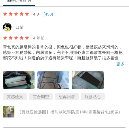
4.9
(496)
口苗
4 年前
背包真的超級棒的非常的挺，顏色也很好看，整體摸起來滑滑的，
感覺不容易髒掉，內層很多，完全不用擔心東西都放進去同一格挖
都挖不到啦！側邊的袋子還有鬆緊帶呢！而且就算裝了很多書也不
會特別重的感覺~
更多
包裝包的非常的嚴實，而且打開沒有很重的味道，第一次買到這麼
滿意的背包，價錢也不會太貴，這次訂購還有附一個贈品，真是太
可愛了~
質感優異
符合期望
想再回購
服務貼心
【買就送鑰匙圈】機能款減壓防震14吋筆電後背包(奶茶)