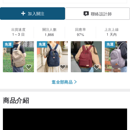
加入關注
聯絡設計師
出貨速度
關注人數
回應率
上次上線
1～3 日
1 天內
1,866
97%
免運
免運
免運
逛全部商品
商品介紹