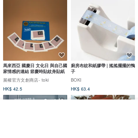
馬來西亞 國慶日 文化日 與自己國
廚房布紋和紙膠帶 | 搖搖擺擺的鴨
家情感的連結 節慶時貼紋身貼紙
子
展權官方文創商店- toki
BOKI
HK$ 42.5
HK$ 63.4
看其他商品
了解品牌