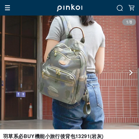
1/8
羽草系必BUY機能小旅行後背包13291(岩灰)