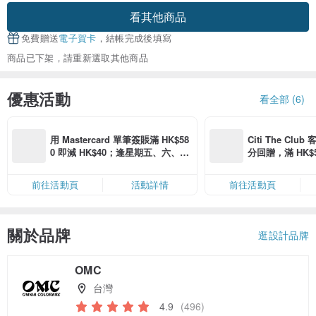
看其他商品
免費贈送
電子賀卡
，結帳完成後填寫
商品已下架，請重新選取其他商品
優惠活動
看全部 (6)
用 Mastercard 單筆簽賬滿 HK$58
Citi The Club
0 即減 HK$40；逢星期五、六、日
分回贈，滿 HK$580
滿 HK$880 即減 HK$80（名額有
Coins（名額
限，額滿即止，僅限「常用信用
前往活動頁
活動詳情
前往活動頁
卡」結帳）
關於品牌
逛設計品牌
OMC
台灣
4.9
(496)