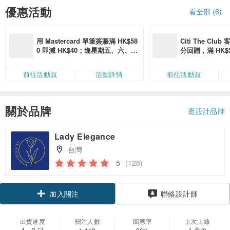
優惠活動
看全部 (6)
用 Mastercard 單筆簽賬滿 HK$58
Citi The Club
0 即減 HK$40；逢星期五、六、日
分回贈，滿 HK$580
滿 HK$880 即減 HK$80（名額有
Coins（名額
限，額滿即止，僅限「常用信用
前往活動頁
活動詳情
前往活動頁
卡」結帳）
關於品牌
逛設計品牌
Lady Elegance
台灣
5
(128)
加入關注
聯絡設計師
出貨速度
關注人數
回應率
上次上線
1～3 日
1 天內