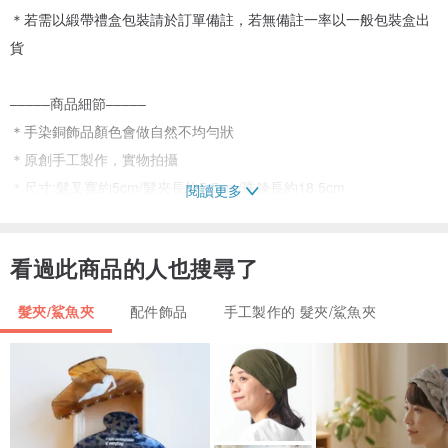
＊若需以緞帶禮盒包裝請於訂單備註，若無備註一率以一般包裝盒出
貨
–––––商品細節–––––
＊手染銅飾品顏色會做自然不均勻狀
＊原創手工製作，實物拍攝
＊尺寸:髮叉寬約5cm/髮夾長約5.5cm/珠鍊長約18.5cm
閱讀更多
＊主要材質: 玻璃水晶、手染銅、swarovski珍珠
＊飾品為全手工製作，製作~出貨需7天工作天(不含假日、例假日)
看過此商品的人也搜尋了
飾品可拆開單獨使用，珠鍊可當手鍊使用，是一款多變化、多用途，
髮夾/鯊魚夾
配件飾品
手工製作的 髮夾/鯊魚夾
可平常穿搭配帶，也能於正式場合或晚宴派對增添造型感的飾品。