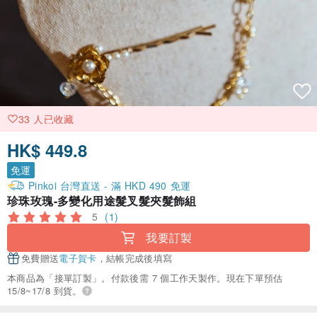
33 人已收藏
HK$ 449.8
免運
Pinkoi 台灣直送 - 滿 HKD 490 免運
珍珠玫瑰-多變化用途髮叉髮夾髮飾組
5
(1)
我要訂製
免費贈送
電子賀卡
，結帳完成後填寫
本商品為「接單訂製」。付款後需 7 個工作天製作。現在下單預估
15/8~17/8 到貨。