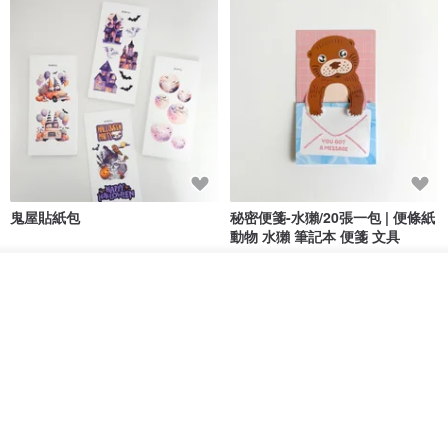
鬼屋貼紙包
秘密便箋-水獺/20張一包 | 便條紙
動物 水獺 筆記本 便箋 文具
Bumyul Store
mark taiwan 文創紀念品
我要訂製
HK$ 26.6
HK$ 36.5
加入收藏
了解品牌