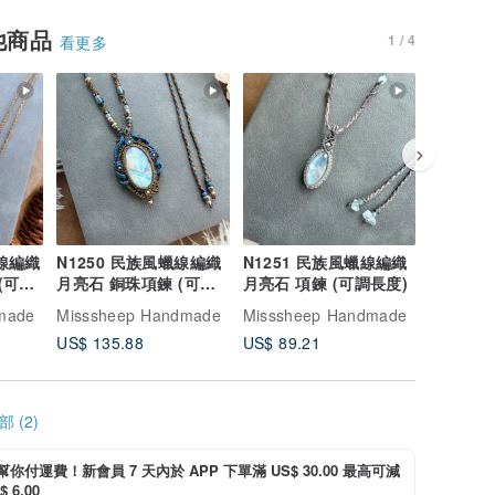
他商品
1 / 4
看更多
蠟線編織
N1250 民族風蠟線編織
N1251 民族風蠟線編織
N1256
(可調
月亮石 銅珠項鍊 (可調
月亮石 項鍊 (可調長度)
月亮石 銅
長度)
長度)
made
Misssheep Handmade
Misssheep Handmade
Missshe
US$ 135.88
US$ 89.21
US$ 135
 (2)
i 幫你付運費！新會員 7 天內於 APP 下單滿 US$ 30.00 最高可減
 6.00