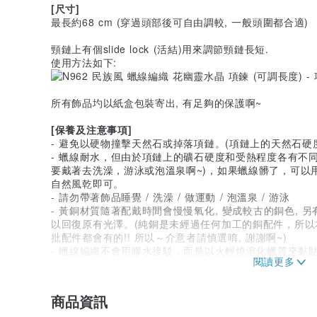
[尺寸]
最長約68 cm (穿過頭部後可自由調較, 一般頭圍都合適)
頸鏈上有個slide lock (活結)用來調節頸鏈長短.
使用方法如下:
所有飾品圴以紙盒包裝寄出, 有足夠的保護啊~
[保養及注意事項]
- 避免以硬物撞擊天然石或掉落項鏈。(項鏈上的天然石硬
- 蠟線耐水，但由於項鏈上的礦石硬度和受熱程度各有不同
要戴著去洗澡，游泳或泡溫泉啊~)，如果蠟線髒了，可以
自然風乾即可。
- 請勿帶著飾品睡覺 / 洗澡 / 做運動 / 泡溫泉 / 游泳
- 黃銅材質隨著配戴時間會慢慢氧化, 變成較古的銅色, 另
以回復原有光澤。(純銅是未經過任何加工的銅配件，所以
批配件都會有的!! 所以～介意者請慎選唷, 謝謝啊~)
- 蠟線編織不會用膠水接駁，而是以火輕燒溶化蠟質來黏
屬正常現象
- 天然石等天然素材, 每顆的顏色深淺或紋理等都或有不
- 圖片中的商品可能會因光線及電腦螢幕顏色設計等不同
商品資訊