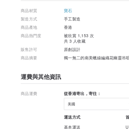
[關於寄送]
香港地區
商品材質
寶石
香港的客戶統一以順豐快遞發貨(運費到付)。
貨件將送到訂單的預設地址，如需要送去順豐站/ 智能櫃/
製造方式
手工製造
謝。
商品產地
香港
順豐站地址:
www.sf-express.com/hk/tc/dynamic_fu...
商品熱門度
被欣賞 1,153 次
共 3 人收藏
順便智能櫃地址
www.sf-express.com/hk/tc/dynamic_fu
販售許可
原創設計
台灣 / 澳門 / 中國大陸 / 日本 / 泰國 / 新加坡 / 馬來西
商品摘要
獨一無二的南美蠟線編織花幽靈吊咀
可選用[香港郵政] 或 [順豐快遞(運費到付)]
[香港郵政] 是以空郵掛號方式寄出，可以追蹤郵件
運費與其他資訊
其他地區
其他地區選用香港郵政，以空郵掛號方式寄出，可以追蹤
商品運費
從香港寄出，寄往：
如有不清楚的地方，歡迎查詢啊~ ^^
美國
產地/製造方式
產地香港Misssheep手工製作
運送方式
基本運送
U