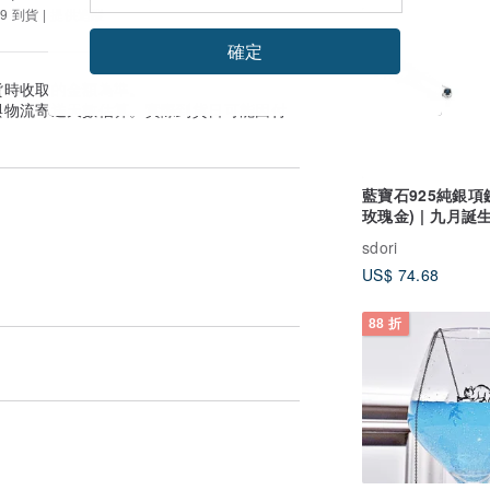
9 到貨 | 提供追蹤
確定
貨時收取的金額為準。
與物流寄送天數估算。實際到貨日可能因付
藍寶石925純銀項鍊
玫瑰金) | 九月誕
sdori
US$ 74.68
88 折