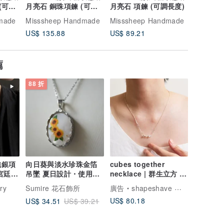
(可調
月亮石 銅珠項鍊 (可調
月亮石 項鍊 (可調長度)
月亮石 銅
長度)
長度)
made
Misssheep Handmade
Misssheep Handmade
Missshe
US$ 135.88
US$ 89.21
US$ 135
薦
88 折
純銀項
向日葵與淡水珍珠金箔
cubes together
宮廷雕
吊墜 夏日設計・使用金
necklace | 群生立方 項
澤金箔 向日葵
鍊
ry
Sumire 花石飾所
廣告
shapeshave 形研
US$ 80.18
US$ 34.51
US$ 39.21