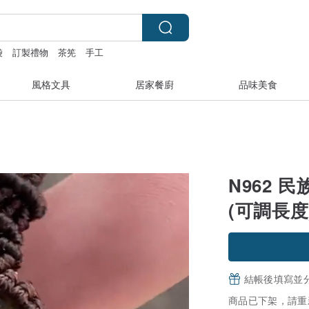
袋
訂製禮物
茶筅
手工
風格文具
居家餐廚
品味美食
N962 
(可調長度
結帳後填寫並
商品已下架，請重