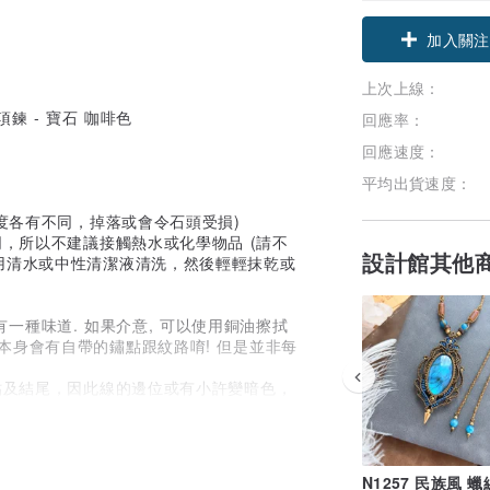
加入關注
上次上線：
回應率：
回應速度：
平均出貨速度：
度各有不同，掉落或會令石頭受損)
，所以不建議接觸熱水或化學物品 (請不
設計館其他
用清水或中性清潔液清洗，然後輕輕抹乾或
有一種味道. 如果介意, 可以使用銅油擦拭
本身會有自帶的鏽點跟紋路唷! 但是並非每
貼及結尾，因此線的邊位或有小許變暗色，
同，也會有冰裂紋或棉霧等自然現象。
因素而有色差。
N1257 民族風 