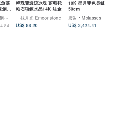
奴魚藻
輕珠寶透涼冰塊 蔚藍托
18K 星月雙色長鏈
味創意
帕石項鍊水晶14K 注金
50cm
灣設計製造
一抹月光 Emoonstone
廣告
Molasses
US$ 88.20
US$ 3,424.41
4.84