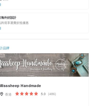
情
有海外好設計
品跨境享運費折抵優惠
情
計品牌
Misssheep Handmade
5.0
(486)
香港