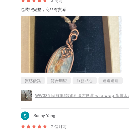
3 周前
包裝很完整，商品有質感
質感優異
符合期望
服務貼心
運送迅速
WW385 民族風繞銅線 復古做舊 wire wrap 幽
Sunny Yang
7 個月前