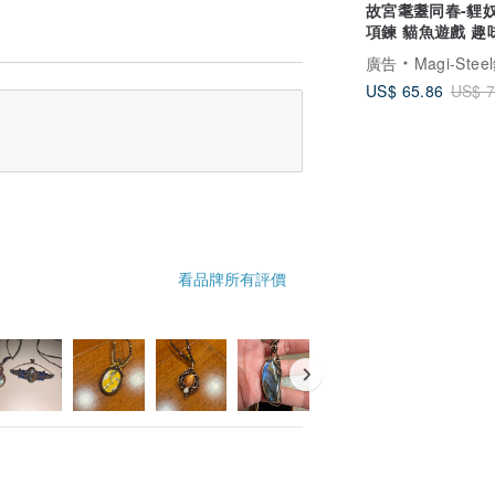
故宮耄耋同春-貍
項鍊 貓魚遊戲 趣
項鍊 愛貓族 禮物
廣告
Magi-Steel鋼之藝薄鋼飾品 故宮授權聯名商品 台
US$ 65.86
US$ 7
看品牌所有評價