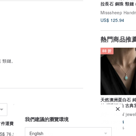
拉長石 銅珠 頸鏈 
長度)
Misssheep Hand
 便利店等地址，請於下單時留言備註，謝
US$ 125.94
熱門商品推
...
88 折
亞 地區
 頸鏈。
郵件。
天然澳洲蛋白石 
鍊 滿彩歐泊 古典
花 復古氣質珠寶
廣告
NOW jewel
我們建議的瀏覽環境
US$ 159.94
首件運費
續件加收
US$ 181.74
S$ 76.51
US$ 0.00