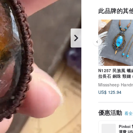
此品牌的其
N1257 民族風 
拉長石 銅珠 頸鏈 
長度)
Misssheep Hand
US$ 125.94
優惠活動
看全部
Pinko
運費 US$