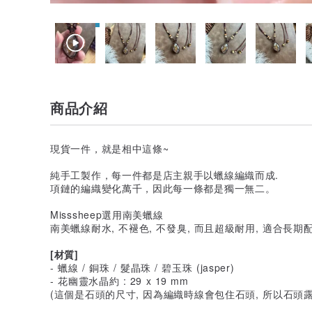
商品介紹
現貨一件，就是相中這條~
純手工製作，每一件都是店主親手以蠟線編織而成.
項鏈的編織變化萬千，因此每一條都是獨一無二。
Misssheep選用南美蠟線
南美蠟線耐水, 不褪色, 不發臭, 而且超級耐用, 適合長期
[材質]
- 蠟線 / 銅珠 / 髮晶珠 / 碧玉珠 (jasper)
- 花幽靈水晶約 : 29 x 19 mm
(這個是石頭的尺寸, 因為編織時線會包住石頭, 所以石