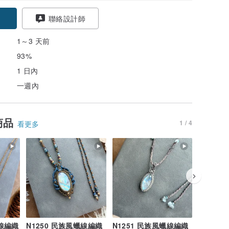
聯絡設計師
1～3 天前
93%
1 日內
一週內
商品
1 / 4
看更多
蠟線編織
N1250 民族風蠟線編織
N1251 民族風蠟線編織
N1256