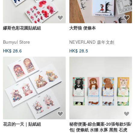
繆斯色彩花園貼紙組
大野狼 便條本
Bumyul Store
NEVERLAND 森年文創
HK$ 28.6
HK$ 28.5
花店的一天｜貼紙組
秘密便箋-綜合圖案-20張每款5張/
包| 便條紙 水獺 水豚 黑熊 石虎