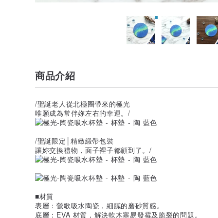
商品介紹
/聖誕老人從北極圈帶來的極光
唯願成為常伴妳左右的幸運。/
/聖誕限定│精緻緞帶包裝
讓妳交換禮物，面子裡子都顧到了。/
■材質
表層：鶯歌吸水陶瓷，細膩的磨砂質感。
底層：EVA 材質，解決軟木塞易發霉及脆裂的問題。