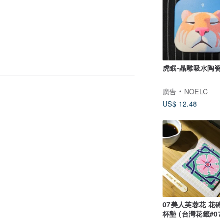
虎眠-晶雕吸水陶
廣告
NOELC
US$ 12.48
07美人芙蓉花 花
杯墊 (台灣花籤#07