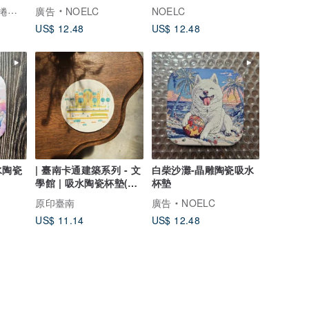
❖QUEMOLICA❖捲毛力卡
廣告
NOELC
NOELC
US$ 12.48
US$ 12.48
水陶瓷
| 臺南卡通建築系列 - 文
白柴沙灘-晶雕陶瓷吸水
學館 | 吸水陶瓷杯墊(浮
杯墊
雕款)
原印臺南
廣告
NOELC
US$ 11.14
US$ 12.48