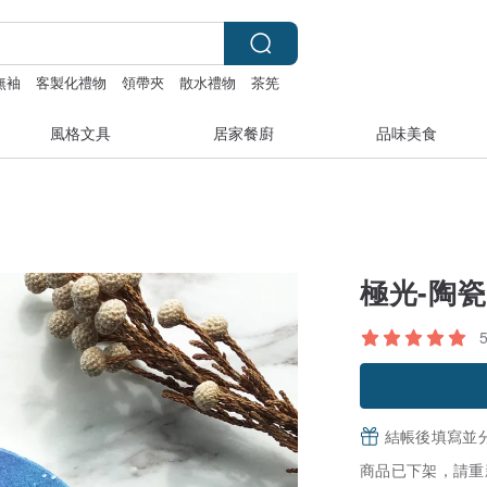
無袖
客製化禮物
領帶夾
散水禮物
茶筅
風格文具
居家餐廚
品味美食
極光-陶
結帳後填寫並
商品已下架，請重