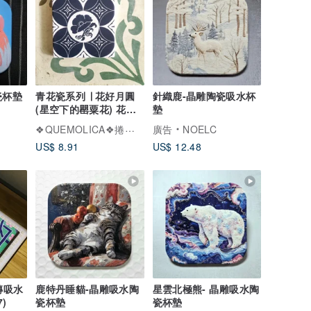
瓷杯墊
青花瓷系列 ∣ 花好月圓
針織鹿-晶雕陶瓷吸水杯
(星空下的罌粟花) 花磚
墊
吸水杯墊
❖QUEMOLICA❖捲毛力卡
廣告
NOELC
US$ 8.91
US$ 12.48
磚吸水
鹿特丹睡貓-晶雕吸水陶
星雲北極熊- 晶雕吸水陶
)
瓷杯墊
瓷杯墊