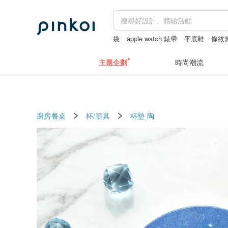
袋
apple watch 錶帶
平底鞋
條紋
主題企劃
時尚潮流
廚房餐桌
杯/壺具
杯墊
陶