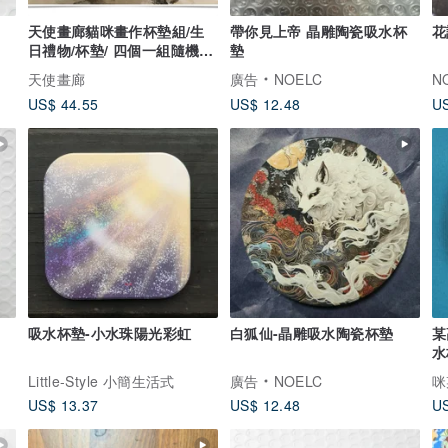
天使畫廊貓咪畫作杯墊組/生
帶你見上帝 晶雕陶瓷吸水杯
花
日禮物/杯墊/ 四個一組隨機出
墊
貨
天使畫廊
廣告
NOELC
N
US$ 44.55
US$ 12.48
US
吸水杯墊-小水珠陽光彩虹
白狐仙-晶雕吸水陶瓷杯墊
某
水
Little-Style 小簡生活式
廣告
NOELC
咪
US$ 13.37
US$ 12.48
US