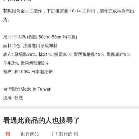
花呢帽為全手工製作，下訂後需要 10-14 工作日，製作完成再為您出
貨。
尺寸: F均碼 (帽圍 56cm~58cm均可戴)
面料特色: 法國進口頂級布料
表布: 聚醯胺26%, 棉21%, 嫘縈20%, 聚丙烯酸酯19%, 聚酯纖維9%,
羊毛3%, 聚丙烯酸酯2%
裡布: 棉100% 日本迴紋帶
台灣製造Made in Taiwan
洗滌: 乾洗
看過此商品的人也搜尋了
帽
配件飾品
手工製作的 帽