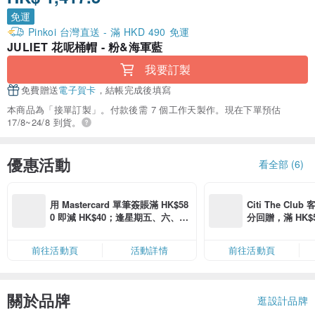
免運
Pinkoi 台灣直送 - 滿 HKD 490 免運
JULIET 花呢桶帽 - 粉&海軍藍
我要訂製
免費贈送
電子賀卡
，結帳完成後填寫
本商品為「接單訂製」。付款後需 7 個工作天製作。現在下單預估
17/8~24/8 到貨。
優惠活動
看全部 (6)
用 Mastercard 單筆簽賬滿 HK$58
Citi The Club
0 即減 HK$40；逢星期五、六、日
分回贈，滿 HK$580
滿 HK$880 即減 HK$80（名額有
Coins（名額
限，額滿即止，僅限「常用信用
前往活動頁
活動詳情
前往活動頁
卡」結帳）
關於品牌
逛設計品牌