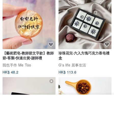
【藝術肥皂-教師節文字款】教師
珍珠花兒‧六入方塊巧克力香皂禮
節•客製•快速出貨•謝師禮
盒
我也手作 Me Too
G's life 居事生活
HK$ 48.2
HK$ 113.6
我要訂製
加入收藏
了解品牌