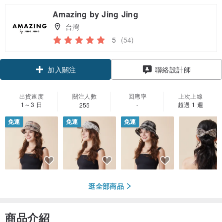
Amazing by Jing Jing
台灣
5
(54)
加入關注
聯絡設計師
出貨速度
關注人數
回應率
上次上線
1～3 日
超過 1 週
255
-
免運
免運
免運
逛全部商品
商品介紹