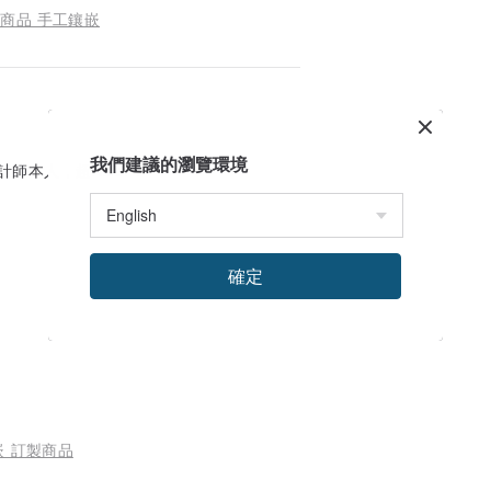
製商品 手工鑲嵌
我們建議的瀏覽環境
本人，超Nice! ?
確定
嵌 訂製商品