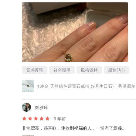
要急件服務，請連絡Meselfes以作安排。歡迎隨時聯繫Mese
的耐心。
/ Meselfes 的承諾 /
每件Meselfes的設計首飾均使用優良的天然寶石，您
片一樣。由於每件作品都是使用天然寶石手工定制製作，
/ 運送方法 /
Meselfes 現提供超過8個國家免費送貨服務，商品均
一般為3到7個工作日。請注意，我們在網站上顯示的價格
地，您的包裹可能需要繳納稅款和其他額外費用。請聯繫
和所有稅款。
質感優異
符合期望
風格獨特
服務貼心
非常感謝您支持Meselfes的原創設計珠寶小店。現在購買任
18k金 天然綠色藍寶石戒指 (9月生日石) | 香港
個日本製造的優雅戒指盒。希望您在這裡找到您喜愛的首
如果您有尺吋上的疑問，或任何問題，請現在就聯繫我們，
鄭雅玲
/ 商品相集 /
18k純金戒指 (玫瑰金)
6 年前
18k純金戒指 (黃金)
非常漂亮，很喜歡，使收到祝福的人，一切有了意義。