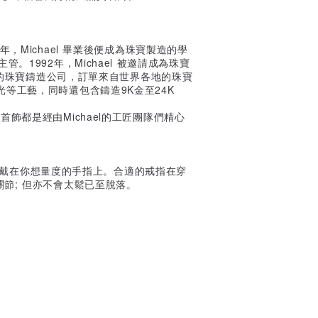
，Michael 畢業後便成為珠寶製造的學
。1992年，Michael 被邀請成為珠寶
自己的珠寶鑄造公司，訂單來自世界各地的珠寶
等工藝，同時還包含鑄造9K金至24K
每件首飾都是經由Michael的工匠團隊們精心
夠穿戴在你想量度的手指上。合適的戒指在穿
節; 但亦不會太鬆已至脫落。