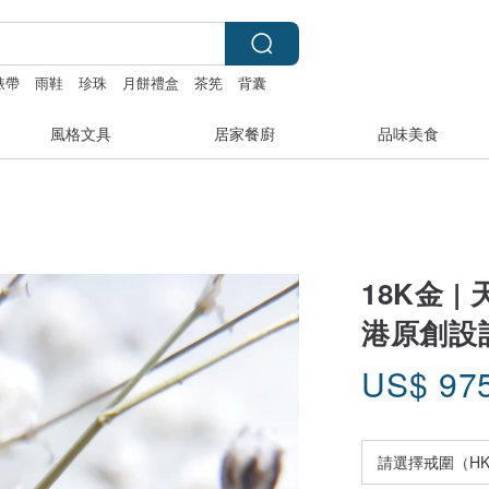
 錶帶
雨鞋
珍珠
月餅禮盒
茶筅
背囊
風格文具
居家餐廚
品味美食
18K金 |
港原創設
US$
97