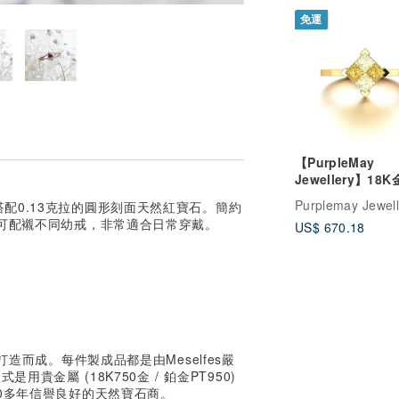
免運
【PurpleMay
Jewellery】18
藍寶石方形石戒指 
Purplemay Jewell
k純金戒指搭配0.13克拉的圓形刻面天然紅寶石。簡約
R063
。可配襯不同幼戒，非常適合日常穿戴。
US$ 670.18
打造而成。每件製成品都是由Meselfes嚴
金屬 (18K750金 / 鉑金PT950)
0多年信譽良好的天然寶石商。