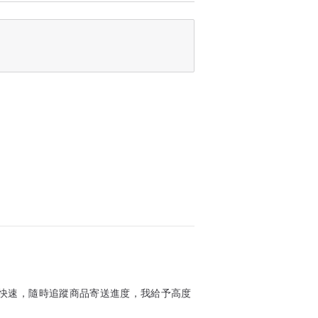
須是"內徑"。然後把讀數對應下圖的港圏戒
絡我們。我們有另一套方法直接量度手指尺寸
絡我們。所有Meselfes產品都是定制
 (請參考以上的港圏戒指尺寸表)，會有額
快速，隨時追蹤商品寄送進度，我給予高度
工製作的，製作時間約需30個工作天。如需