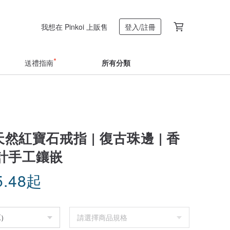
我想在 Pinkoi 上販售
登入/註冊
送禮指南
所有分類
 天然紅寶石戒指 | 復古珠邊 | 香
計手工鑲嵌
5.48
起