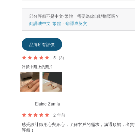
2) 把戒指平放在桌面上，用直尺測量它的內徑。注意, 必
指尺寸表。
部分評價不是中文-繁體，需要為你自動翻譯嗎？
翻譯成中文-繁體
翻譯成英文
品牌所有評價
5
(3)
評價中附上的照片
注1 - 若沒有適合戒指作為量度的話，沒有關係，請聯
以供參考。
Elaine Zamia
注2 - 如果您在我們的設計館找不到您想要的戒指尺寸，請聯
的，您可以訂購任何尺寸。請留意若戒指尺寸大於港圏#13
2 年前
外的18K金材料費用。
感受設計師用心與細心，了解客戶的需求，溝通順暢，出貨
/ 定制商品 /
評價！
本店所有都是定制商品。由於每件Meselfes珠寶都是手