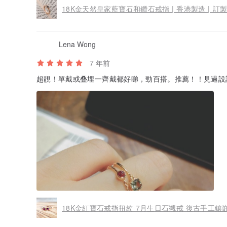
18k純金戒指 (白金)
18K金天然皇家藍寶石和鑽石戒指 | 香港製造 | 訂
Lena Wong
7 年前
超靚！單戴或叠埋一齊戴都好睇，勁百搭。推薦！！見過設計師
18K金紅寶石戒指扭紋 7月生日石襯戒 復古手工鑲