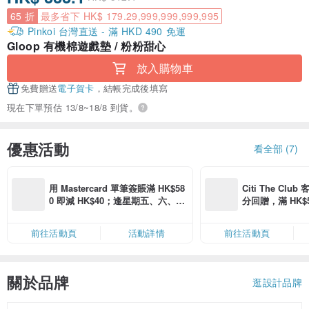
65 折
最多省下 HK$ 179.29,999,999,999,995
Pinkoi 台灣直送 - 滿 HKD 490 免運
Gloop 有機棉遊戲墊 / 粉粉甜心
放入購物車
免費贈送
電子賀卡
，結帳完成後填寫
現在下單預估 13/8~18/8 到貨。
優惠活動
看全部 (7)
用 Mastercard 單筆簽賬滿 HK$58
Citi The Club
0 即減 HK$40；逢星期五、六、日
分回贈，滿 HK$580
滿 HK$880 即減 HK$80（名額有
Coins（名額
限，額滿即止，僅限「常用信用
前往活動頁
活動詳情
前往活動頁
卡」結帳）
關於品牌
逛設計品牌