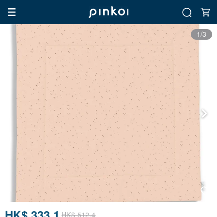
1/3
HK$ 333.1
HK$ 512.4