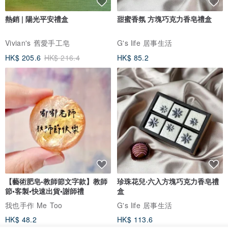
熱銷 | 陽光平安禮盒
甜蜜香氛 方塊巧克力香皂禮盒
Vivian's 舊愛手工皂
G's life 居事生活
HK$ 205.6
HK$ 216.4
HK$ 85.2
【藝術肥皂-教師節文字款】教師
珍珠花兒‧六入方塊巧克力香皂禮
節•客製•快速出貨•謝師禮
盒
我也手作 Me Too
G's life 居事生活
HK$ 48.2
HK$ 113.6