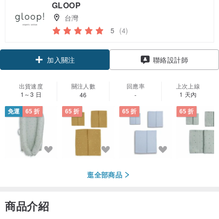
GLOOP
台灣
5
(4)
加入關注
聯絡設計師
出貨速度
關注人數
回應率
上次上線
1～3 日
1 天內
46
-
免運
65 折
65 折
65 折
65 折
逛全部商品
商品介紹