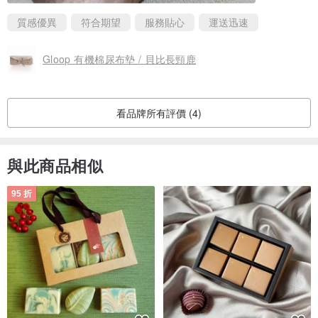
質感優異
符合期望
服務貼心
運送迅速
Gloop 有機棉尿布墊 / 貝比長頸鹿
看品牌所有評價 (4)
與此商品相似
95 折