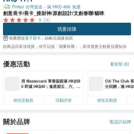
Pinkoi 台灣直送 - 滿 HKD 490 免運
創意長卡/長卡_接財神/原創設計/文創春聯/貓咪
5
(1)
我要排隊
免費贈送
電子賀卡
，結帳完成後填寫
此商品目前沒現貨，你可以按「我要排隊」，當有貨會主動發信通知你
優惠活動
看全部 (6)
用 Mastercard 單筆簽賬滿 HK$58
Citi The Club
0 即減 HK$40；逢星期五、六、日
分回贈，滿 HK$580
滿 HK$880 即減 HK$80（名額有
Coins（名額
限，額滿即止，僅限「常用信用
前往活動頁
活動詳情
前往活動頁
卡」結帳）
關於品牌
逛設計品牌