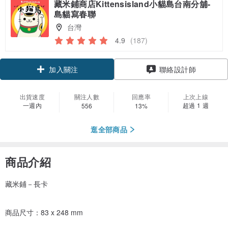
藏米鋪商店Kittensisland小貓島台南分舖-
島貓寫春聯
台灣
4.9
(187)
加入關注
聯絡設計師
出貨速度
關注人數
回應率
上次上線
一週內
超過 1 週
556
13%
逛全部商品
商品介紹
藏米鋪－長卡
商品尺寸：83 x 248 mm