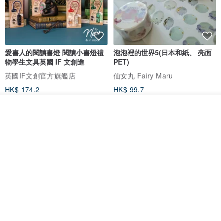
愛書人的閱讀書燈 閱讀小書燈禮
泡泡裡的世界5(日本和紙、 亮面
物學生文具英國 IF 文創進
PET)
英國IF文創官方旗艦店
仙女丸 Fairy Maru
HK$ 174.2
HK$ 99.7
我要排隊
加入收藏
了解品牌
【情話手工日曆】情人節禮物/告
奧黛麗風格 PET 和紙膠帶 (一循
白禮物/紀念日禮物/客製化禮物
環)