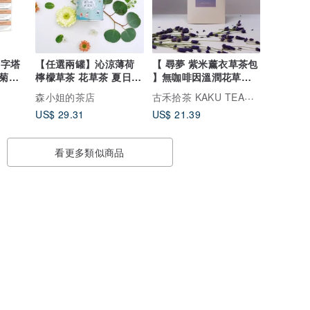
入金字塔
【任選兩罐】沁涼薄荷
【 尋夢 紫米薰衣草茶包
甘菊香
檸檬草茶 花草茶 夏日冷
】無咖啡因溫潤花草茶
715
泡首選 沁涼舒暢
包(8包) 真空鎖味
古禾拾茶 KAKU TEAHOUSE | 喝到好茶的日子 就是好日子
森小姐的茶店
US$ 29.31
US$ 21.39
看更多類似商品