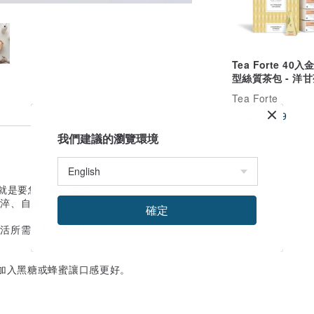
Tea Forte 40
型絲質茶包 - 洋
櫞茶(賞味期20260
Tea Forte
US$ 128.29
我們建議的瀏覽環境
，就是要您放鬆、愉悅。
純淬、自然、清新、保養、健康，創造貼心
確定
活所需，找到不凡的力量!
以加入黑糖或蜂蜜讓口感更好。