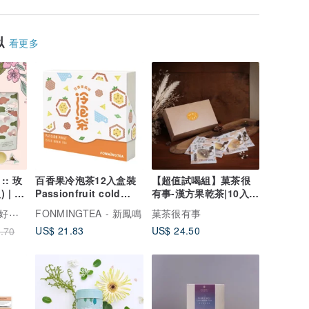
似
看更多
: 玫
百香果冷泡茶12入盒裝
【超值試喝組】菓茶很
 | 天
Passionfruit cold
有事-漢方果乾茶|10入|
brew tea bags風味茶
無咖啡因
蒔宇茶 - 最貼近美好生活的茶 : )
FONMINGTEA - 新鳳鳴
菓茶很有事
包
US$ 21.83
US$ 24.50
.70