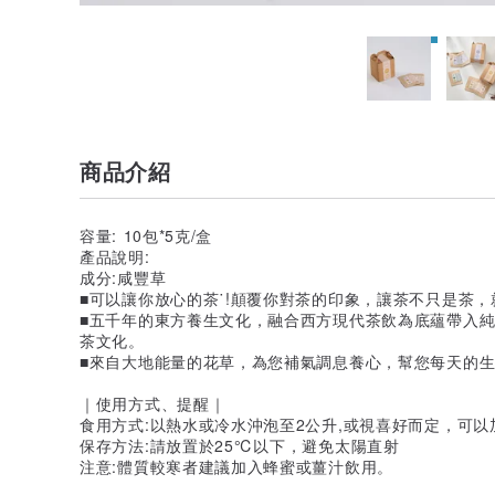
商品介紹
容量: 10包*5克/盒
產品說明:
成分:咸豐草
■可以讓你放心的茶˙!顛覆你對茶的印象，讓茶不只是茶
■五千年的東方養生文化，融合西方現代茶飲為底蘊帶入
茶文化。
■來自大地能量的花草，為您補氣調息養心，幫您每天的生
｜使用方式、提醒｜
食用方式:以熱水或冷水沖泡至2公升,或視喜好而定，可
保存方法:請放置於25℃以下，避免太陽直射
注意:體質較寒者建議加入蜂蜜或薑汁飲用。