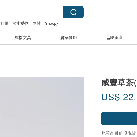
灣月餅
散水禮物
雨鞋
Snoopy
風格文具
居家餐廚
品味美食
咸豐草茶(
US$
22
此商品目前沒現貨