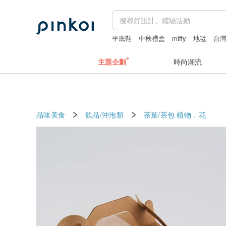
平底鞋
中秋禮盒
miffy
地毯
台
主題企劃
時尚潮流
品味美食
飲品/沖泡類
茶葉/茶包
植物．花