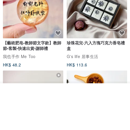
【藝術肥皂-教師節文字款】教師
珍珠花兒‧六入方塊巧克力香皂禮
節•客製•快速出貨•謝師禮
盒
我也手作 Me Too
G's life 居事生活
HK$ 48.2
HK$ 113.6
我要排隊
加入收藏
了解品牌