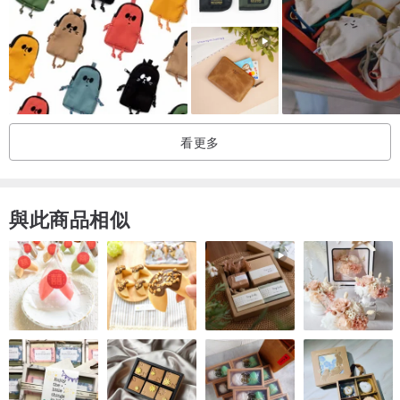
刻字 英文/ 數字
※刻字內容為逐字壓印，可能有小落差；工商送禮可客製為您訂做專屬
銅模方便量產。
看更多
【保養方式】
經常的使用就是最好的保養方式。
真皮應避免日曬、雨淋，若沾到水，可使用乾布儘速擦乾，放置通風
與此商品相似
處自然乾；
不可曝曬，曝曬會使皮革內油脂迅速消失，減少皮革的壽命。
定期的除塵保養，可使皮件歷久彌新。
收納於通風良好處。
產地/製造方式
產地台灣 手工製作