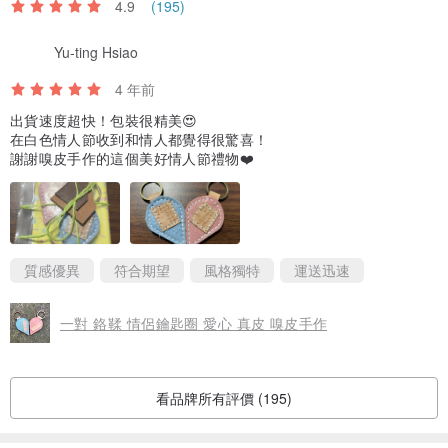
4.9
(195)
Yu-ting Hsiao
4 年前
出貨速度超快！包裝很精美😍
在白色情人節收到和情人都覺得很驚喜！
謝謝嗅皮手作的這個美好情人節禮物❤️
質感優異
符合期望
風格獨特
運送迅速
一對 鉻鞣 情侶鑰匙圈 愛心 真皮 嗅皮手作
看品牌所有評價 (195)