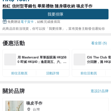
粉紅 信封型零錢包 畢業禮物 隨身碟收納 嗅皮手作
我要排隊
免費贈送
電子賀卡
，結帳完成後填寫
此商品目前沒現貨，你可以按「我要排隊」，當有貨會主動發信通知你
優惠活動
看全部 (5)
用 Mastercard 單筆簽賬滿 HK$58
Citi The Club
0 即減 HK$40；逢星期五、六、日
分回贈，滿 HK$580
滿 HK$880 即減 HK$80（名額有
Coins（名額
限，額滿即止，僅限「常用信用
前往活動頁
活動詳情
前往活動頁
卡」結帳）
關於品牌
逛設計品牌
嗅皮手作
台灣