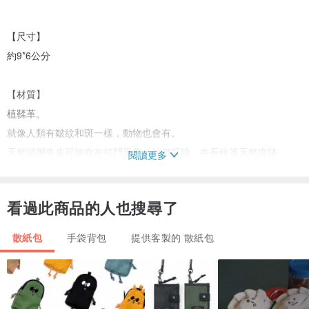
【尺寸】
約9*6公分
【材質】
植鞣革。
就像人類有皺紋和斑一樣，動物也會有。
天然頭層牛皮可能存在打鬥受傷、蚊蟲叮咬、生長紋等天然痕跡，
閱讀更多
每個痕跡都是獨一無二的，在製作過程中會盡量避開，但無法完全避
免；
看過此商品的人也搜尋了
若想指定生長紋多的部分，也歡迎告知。
散紙包
手袋背包
提供客製的 散紙包
手工裁切存在尺寸誤差，圖像亦存在色差，請將這些因素納入考量再
下標哦！
【客製】