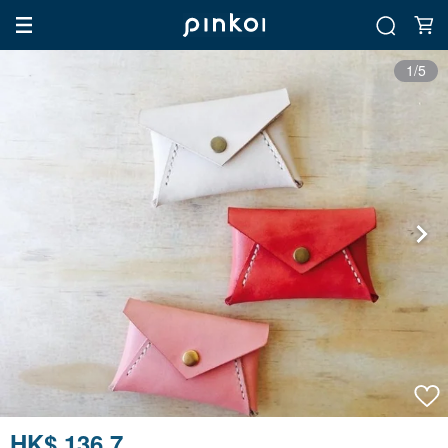
1/5
HK$ 136.7