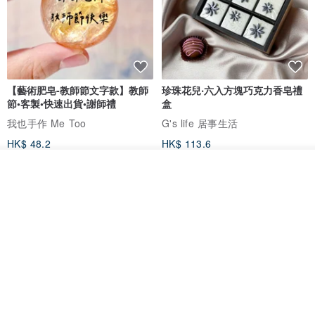
【藝術肥皂-教師節文字款】教師
珍珠花兒‧六入方塊巧克力香皂禮
節•客製•快速出貨•謝師禮
盒
我也手作 Me Too
G's life 居事生活
HK$ 48.2
HK$ 113.6
我要排隊
了解品牌
【禮物】為您訂製款•可客製
【24h出貨】原粹咖啡∣杏核乳木