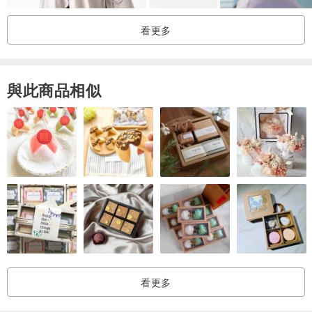
☼使用及保養 ☼
看更多
可用雙手擰乾濕布輕柔擦拭局部髒污處，再平放於通風處自然晾乾
長時間不使用，建議展開風乾後，再直立收納於玻璃櫥櫃內，以維持
漂亮帽型，並可成為居家生活的裝置藝術
與此商品相似
可用蒸氣熨斗低溫隔布熨燙重整帽型
切勿水洗以免損壞
◤ Ü will 小叮嚀 ◢
手織帽於下訂後需耐心等候14～20個工作天(不含周末假日與寄送時
間)
每款帽子皆是設計師親自手工編織
礙於每台電腦/手機/平板 顯示會有些許色差
請以實際收到商品顏色為準
看更多
如有任何問題也請於購買前先行詢問溝通
不接受以色差、款式不合為退換貨之理由