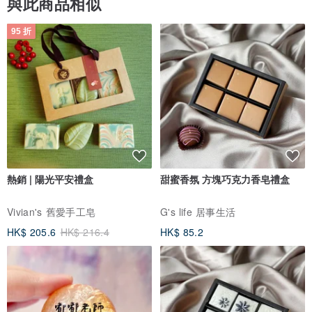
與此商品相似
95 折
熱銷 | 陽光平安禮盒
甜蜜香氛 方塊巧克力香皂禮盒
Vivian's 舊愛手工皂
G's life 居事生活
HK$ 205.6
HK$ 216.4
HK$ 85.2