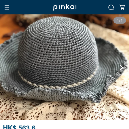
1/4
HK$ 563.6