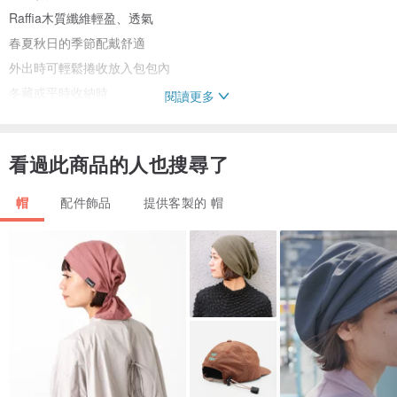
Raffia木質纖維輕盈、透氣
春夏秋日的季節配戴舒適
外出時可輕鬆捲收放入包包內
冬藏或平時收納時
閱讀更多
請在草帽內置入帽托，維持最佳帽型
自然風乾
看過此商品的人也搜尋了
不可洗滌
不可烘乾
帽
配件飾品
提供客製的 帽
⚘ 尺寸 ⚘
小號尺寸S--50-55
建議尺寸M--約56~57公分(一般頭圍)
如頭圍較大請選擇尺寸L--約58～59公分
如需特殊尺寸請先詢問設計師
* 童帽尺寸為49以下