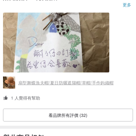
重點是...這是我的第一頂草帽..
更多
好看極了！
扇型舞蝶漁夫帽/夏日防曬遮陽帽/草帽/手作鉤織帽
1 人覺得有幫助
看品牌所有評價 (32)