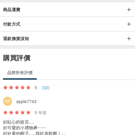
請珍惜我們對手作的熱情
商品運費
讓這份愛與熱情長存於我們的日常生活裡
付款方式
⚘產地／製造方式⚘
退款換貨須知
產地：台灣
製造方式：全手工編織
購買評價
品牌所有評價
5
(32)
apple7743
5 年前
好貼心的留言....
好可愛的小禮物🎁⋯⋯
好好看的帽子.....我好喜歡啊！