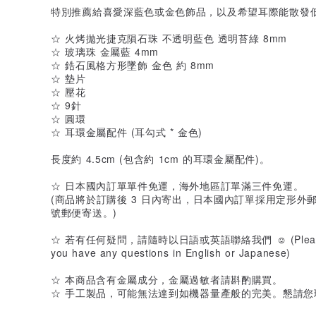
特別推薦給喜愛深藍色或金色飾品，以及希望耳際能散發
☆ 火烤拋光捷克隕石珠 不透明藍色 透明苔綠 8mm
☆ 玻璃珠 金屬藍 4mm
☆ 鋯石風格方形墜飾 金色 約 8mm
☆ 墊片
☆ 壓花
☆ 9針
☆ 圓環
☆ 耳環金屬配件 (耳勾式 * 金色)
長度約 4.5cm (包含約 1cm 的耳環金屬配件)。
☆ 日本國內訂單單件免運，海外地區訂單滿三件免運。
(商品將於訂購後 3 日內寄出，日本國內訂單採用定形外郵便
號郵便寄送。)
☆ 若有任何疑問，請隨時以日語或英語聯絡我們 ☺ (Please feel 
you have any questions in English or Japanese)
☆ 本商品含有金屬成分，金屬過敏者請斟酌購買。
☆ 手工製品，可能無法達到如機器量產般的完美。懇請