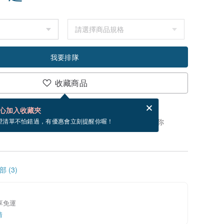
我要排隊
收藏商品
分享，免費幫你寄送電子賀卡。
電子賀卡是什麼？
心加入收藏夾
，你可以按「我要排隊」，當有貨會主動發信通知你
望清單不怕錯過，有優惠會立刻提醒你喔！
 (3)
件享免運
情