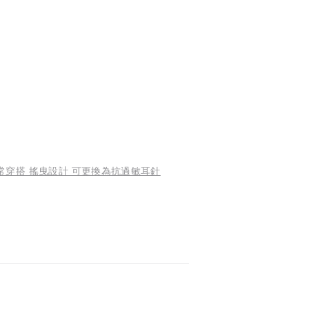
常穿搭 搖曳設計 可更換為抗過敏耳針