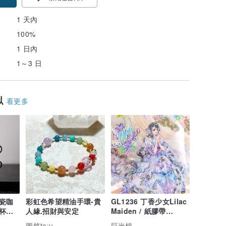
1 天內
100%
1 日內
1～3 日
似
看更多
瓷咖
彩虹色希望精油手環-貴
GL1236 丁香少女Lilac
杯小
人緣.招財與安定
Maiden / 紙膠帶
杯子
Masking Tape
圖悠to;u
巨光棉