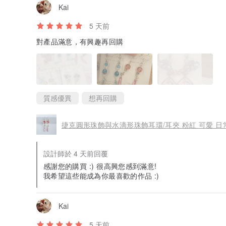
Kai
5 天前
對產品滿意，有興趣再回購
質感優異
想再回購
捷克圓形珠飾與水滴形珠飾耳環/耳夾 粉紅 可愛 日
設計師於 4 天前回覆
感謝您的購買 :) 很高興您感到滿意!
我希望這些能成為你最喜歡的作品 :)
Kai
5 天前