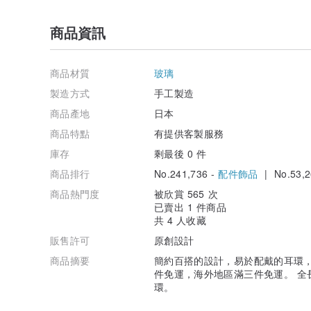
商品資訊
商品材質
玻璃
製造方式
手工製造
商品產地
日本
商品特點
有提供客製服務
庫存
剩最後 0 件
商品排行
No.241,736 -
配件飾品
| No.53,2
商品熱門度
被欣賞 565 次
已賣出 1 件商品
共 4 人收藏
販售許可
原創設計
商品摘要
簡約百搭的設計，易於配戴的耳環，
件免運，海外地區滿三件免運。 全長
環。