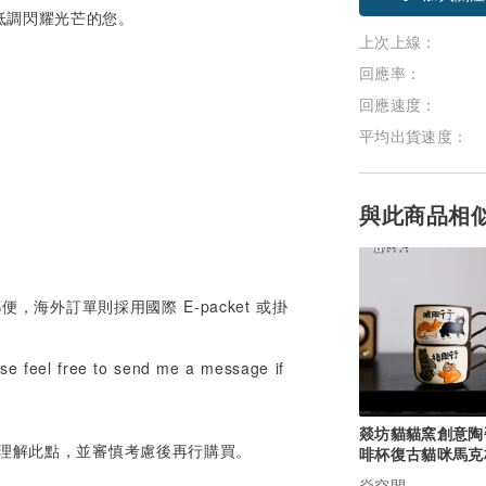
低調閃耀光芒的您。
上次上線：
回應率：
回應速度：
平均出貨速度：
與此商品相
，海外訂單則採用國際 E-packet 或掛
free to send me a message if
燚坊貓貓窯創意陶
您理解此點，並審慎考慮後再行購買。
啡杯復古貓咪馬克
衆設計感水杯好看
焱空間