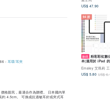
US$ 47.90
94 折
粉彩彩虹數
數碼
本|適用於 iPad 的
66 -
耳環/耳夾
主題 GoodNote
Emaley 艾瑪莉 
本
US$ 5.80
US$ 6.
價格親民，最適合作為贈禮。 日本國內單
約 4.5cm。 可換成抗過敏耳針或夾式耳