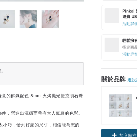
Pinko
運費 US$
活動詳
輕鬆擁
指定商
活動詳
確。
關於品牌
逛設
意的帥氣配色 8mm 火烤拋光捷克隕石珠
飾件，營造出沉穩而帶有大人氣息的色彩。
領優惠券
會太小巧，恰到好處的尺寸，相信能為您的
加入關注