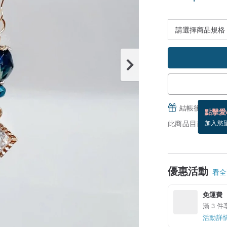
結帳後填寫並
點擊愛
此商品目前沒現貨
加入慾
優惠活動
看全部
免運費
滿 3 
活動詳