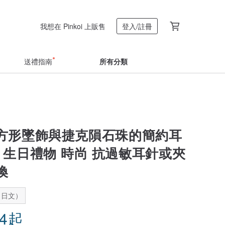
我想在 Pinkoi 上販售
登入/註冊
送禮指南
所有分類
方形墜飾與捷克隕石珠的簡約耳
 生日禮物 時尚 抗過敏耳針或夾
換
：日文）
14
起