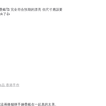
戴🥰 完全符合預期的漂亮 但尺寸應該要
k了👍
飾品 香港手作
把這兩條貓咪手鍊疊戴在一起真的太美、