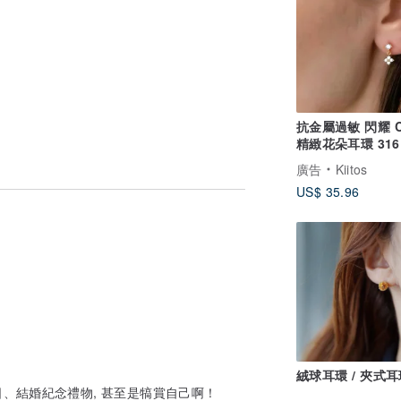
抗金屬過敏 閃耀 C
精緻花朵耳環 316
療級不鏽鋼
廣告
Kiitos
US$ 35.96
絨球耳環 / 夾式耳
、結婚紀念禮物, 甚至是犒賞自己啊！