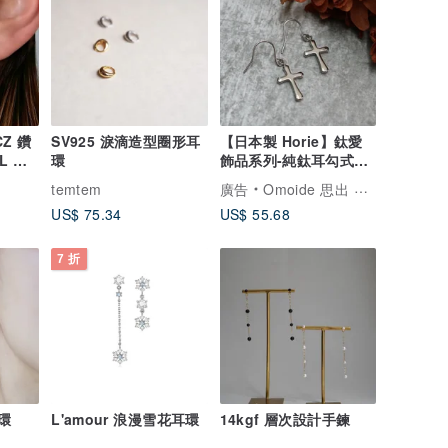
Z 鑽
SV925 淚滴造型圈形耳
【日本製 Horie】鈦愛
L 醫
環
飾品系列-純鈦耳勾式十
字耳環-銀
temtem
廣告
Omoide 思出 生活館
US$ 75.34
US$ 55.68
7 折
環
L'amour 浪漫雪花耳環
14kgf 層次設計手鍊