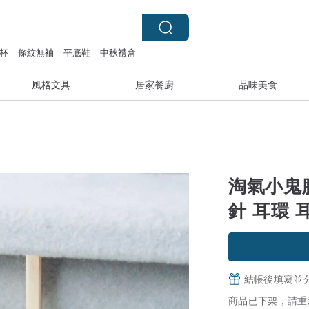
杯
條紋無袖
平底鞋
中秋禮盒
風格文具
居家餐廚
品味美食
淘氣小鬼
針 耳環 
結帳後填寫並
商品已下架，請重