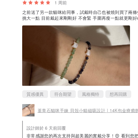
1 周前
之前送了另一款貓咪給同事，試戴時自己也被燒到買了兩條疊
挑大一點 目前戴起來剛剛好 不會緊 手圍再瘦一點就更剛好o
質感優異
符合期望
風格獨特
想再回購
堇青石貓咪手鍊 貝殼小貓磁吸設計 | 14K包金療癒
設計師於 6 天前回覆
非常感謝您的再次支持與超美麗的實戴分享！😍 看到您