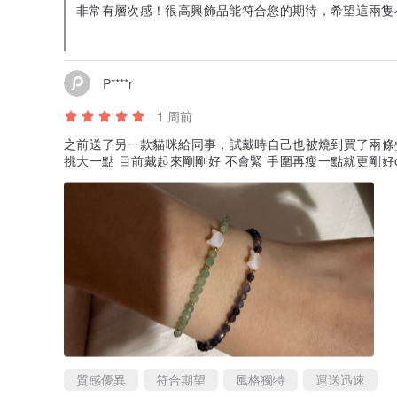
非常有層次感！很高興飾品能符合您的期待，希望這兩隻
再次感謝您的喜愛，祝您生活順心～❤️
P****r
1 周前
之前送了另一款貓咪給同事，試戴時自己也被燒到買了兩條疊
挑大一點 目前戴起來剛剛好 不會緊 手圍再瘦一點就更剛好o
質感優異
符合期望
風格獨特
運送迅速