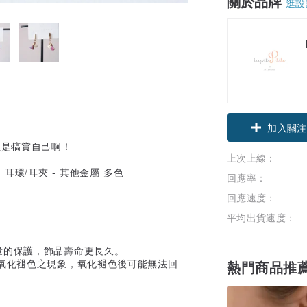
關於品牌
逛設
領優惠券
加入關注
至是犒賞自己啊！
上次上線：
回應率：
回應速度：
平均出貨速度：
量的保護，飾品壽命更長久。
屬氧化褪色之現象，氧化褪色後可能無法回
熱門商品推
。