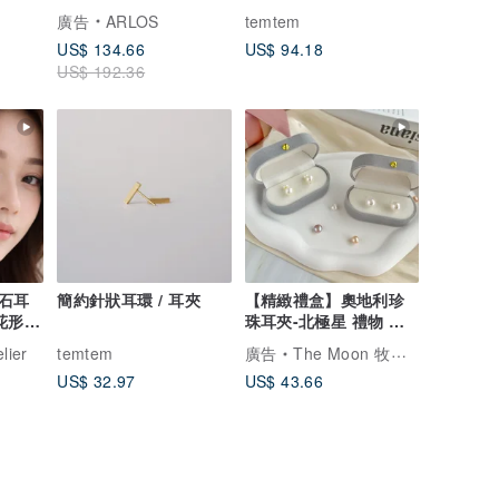
廣告
ARLOS
temtem
US$ 134.66
US$ 94.18
US$ 192.36
榴石耳
簡約針狀耳環 / 耳夾
【精緻禮盒】奧地利珍
花形設
珠耳夾-北極星 禮物 耳
環 高級感 耳針
elier
temtem
廣告
The Moon 牧光質感飾品
US$ 32.97
US$ 43.66