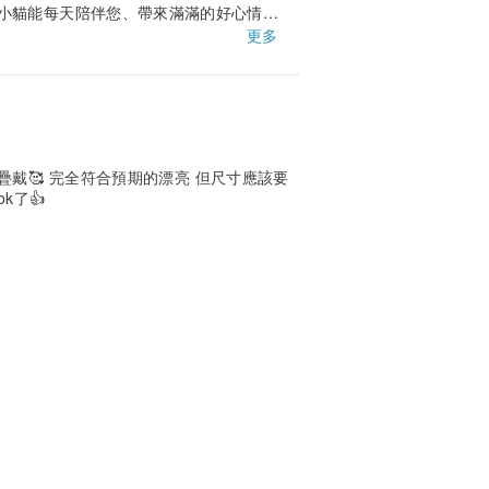
小貓能每天陪伴您、帶來滿滿的好心情！
更多
戴🥰 完全符合預期的漂亮 但尺寸應該要
k了👍