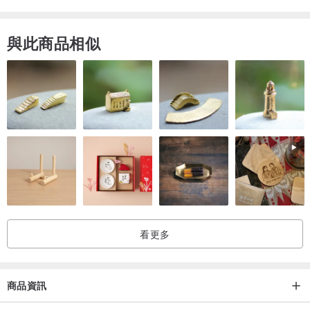
用心的地方不止是外表，
薄的世界也能裝，
與此商品相似
不需要繁花的點綴，
手感舒適，
貼心設計，優雅大氣隨心所欲！
時尚就是，剛剛好。
看更多
商品資訊