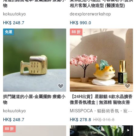
物
相片客製人物造型 (醫護造型)
kokuutokyo
deexplorerworkshop
HK$ 248.7
HK$ 990.0
免運
88 折
拱門隧道的小屋-金屬擺飾 療癒小
【24H出貨】星願貓 6款水晶擴香
物
微景香氛禮盒 | 無酒精 寵物友善
MISSPOCA・貓藝術香氛・寵物友善
kokuutokyo
HK$ 248.7
HK$ 278.8
HK$ 316.8
88 折