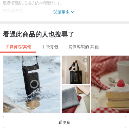
散發著難以抵擋抗的神秘吸引力，
清晨的薄霧，
閱讀更多
散在鬱鬱蔥蔥的山林裡，
凝聚叢林的祈盼，
看過此商品的人也搜尋了
氤氲著靈動的創意，
神秘優雅。
手袋背包/其他
手袋背包
提供客製的 其他
鋪開思維的光芒，
不經意間就沉淪此處，
加之搭配精緻的編織，
簡約的套件型設計，
細緻的車工，
邂逅時尚美感，
釋放原創的時髦，
經久耐用不易褪色復古文藝，
看更多
花開時尚範，