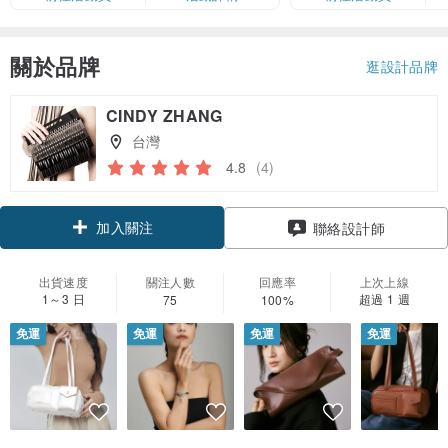
額有限，額滿即止，僅限「常用信
用卡」結帳）
關於品牌
逛設計品牌
CINDY ZHANG
台灣
4.8
(4)
加入關注
聯絡設計師
出貨速度
關注人數
回應率
上次上線
1～3 日
超過 1 週
75
100%
免運
免運
免運
免運