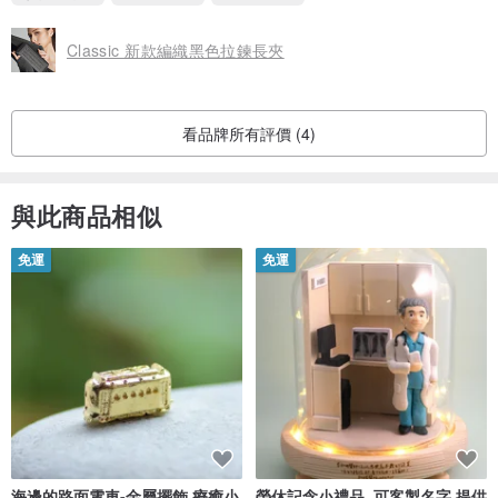
Classic 新款編織黑色拉鍊長夾
看品牌所有評價 (4)
與此商品相似
免運
免運
海邊的路面電車-金屬擺飾 療癒小
榮休記念小禮品, 可客製名字.提供