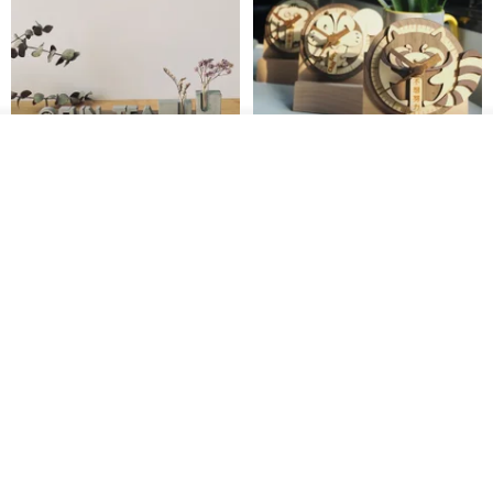
看其他商品
了解品牌
【一隅風景】水泥擺飾與乾燥花
森林系列 - 木製桌上靜音時鐘
拍照道具 迷你擺件 療癒小廢物
島人手作
松松果工作室
HK$ 44.1
HK$ 50.1
HK$ 228.0
88 折
88 折