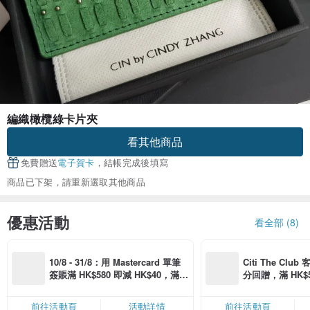
編織橄欖綠卡片夾
看其他商品
免費贈送
電子賀卡
，結帳完成後填寫
商品已下架，請重新選取其他商品
優惠活動
看全部 (8)
10/8 - 31/8：用 Mastercard 單筆
Citi The Club
簽賬滿 HK$580 即減 HK$40，滿 H
分回贈，滿 HK$580
K$2,500 即減 HK$300，星期五、
Coins（名額
六、日滿 HK$880 即減 HK$80（名
前往活動頁
活動詳情
前往活動頁