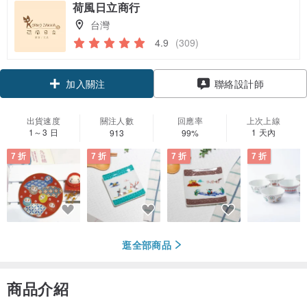
荷風日立商行
台灣
4.9
(309)
領優惠券
加入關注
聯絡設計師
出貨速度
關注人數
回應率
上次上線
1～3 日
1 天內
913
99%
7 折
7 折
7 折
7 折
逛全部商品
商品介紹