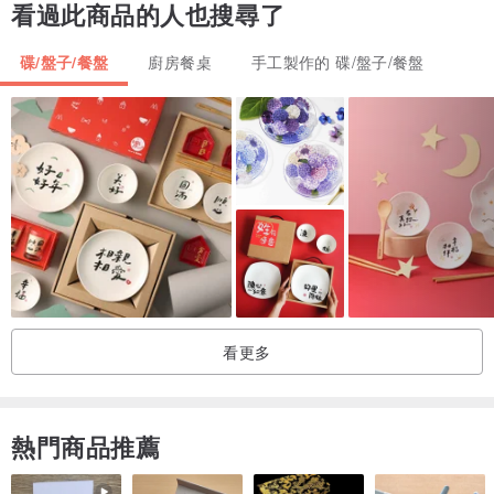
看過此商品的人也搜尋了
材質：瓷器
產地：日本
碟/盤子/餐盤
廚房餐桌
手工製作的 碟/盤子/餐盤
包含：盤子x1(五款分售，如須購買整組請另洽)
【使用注意事項】
※花瓶/裝飾盤/擺飾類
此類商品採用裝飾用的彩繪用具，以維護美觀及讓商品色澤更加鮮
明，因此請勿作為食器使用。
裝飾盤、擺飾請擺放在安全且不會晃動的地方。
收納時(特別是含有金、銀的裝飾品)，請使用柔軟的擦拭布乾擦，將
表面髒汙去除之後再小心存放。
看更多
※食器類
含有金、銀製品請勿使用微波爐、烤箱加熱，除容易造成表面汙損之
熱門商品推薦
外，也有起火的可能。
較薄的茶碗及湯吞(茶杯)，因容易導熱，拿取時請注意燙手。