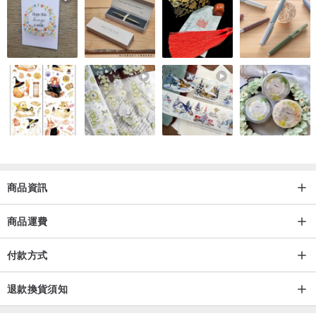
混合材質的食器(陶瓷器與金屬、玻璃混合)，因屬於黏著加工製品，
勿直接使用火爐、電磁爐、烤箱加熱，且勿放入烘碗機。
由於土製陶器吸水性極佳，使用前請先浸泡熱水，提前讓陶氣充滿水
分，即可避免陶器沾染茶葉的味道以及髒污。
使用後請盡快清洗，請勿使用清潔劑及菜瓜布、硬毛刷，並勿使用洗
碗機清洗，易造成食器表面損傷。請使用廚房專用洗劑，並使用柔軟
材質的海綿洗淨，並使用家事巾充分擦乾後再收納。
※擦傷注意
商品資訊
九谷燒的瓷器底部是沒有上釉的，因此若須放置在表面有塗裝的地
板、花台、架上、桌上時，很有可能會擦傷表面，請務必使用杯墊或
商品運費
是布墊。
不僅値得當作藝術品細細欣賞製作者的用心，
付款方式
在生活日常使用，更能帶來充滿喜悅的美好心靈!
退款換貨須知