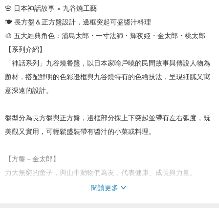
🌸 日本神話故事 × 九谷燒工藝
🍽 長方盤＆正方盤設計，邊框突起可盛醬汁料理
🎨 五大經典角色：浦島太郎・一寸法師・輝夜姬・金太郎・桃太郎
【系列介紹】
「神話系列」九谷燒餐盤，以日本家喻戶曉的民間故事與傳說人物為
題材，搭配鮮明的色彩邊框與九谷燒特有的色繪技法，呈現細膩又寓
意深遠的設計。
盤型分為長方盤與正方盤，邊框部分採上下突起並帶有左右弧度，既
美觀又實用，可輕鬆盛裝帶有醬汁的小菜或料理。
【方盤－金太郎】
力大無窮的童子，與山中動物們為友，代表健康、成長與力量。
閱讀更多
【商品規格】
尺寸：9 x 9cm