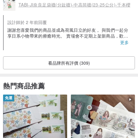
TABI-JI奈良足袋襪(分趾襪)-中高筒襪(23-25公分)-千本櫻
設計師於 2 年前回覆
謝謝您喜愛我們的商品並成為荷風日立的好友， 與我們一起分
享日系小物帶來的療癒時光。 賣場會不定期上架新商品，歡迎
隨時回來逛逛唷~ 若有任何問題也歡迎您隨時與我們聊聊聯繫
更多
唷~ Have a nice day＾＿＾
看品牌所有評價 (309)
熱門商品推薦
免運