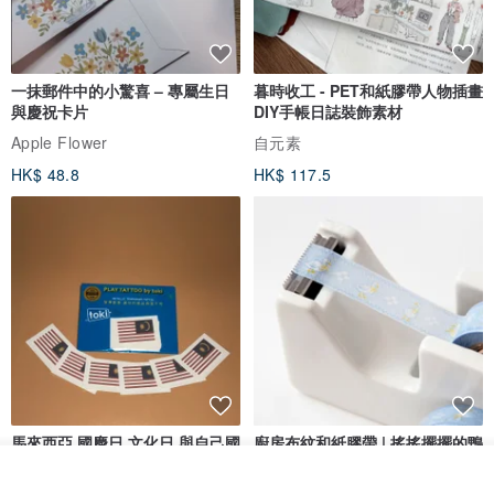
一抹郵件中的小驚喜 – 專屬生日
暮時收工 - PET和紙膠帶人物插畫
與慶祝卡片
DIY手帳日誌裝飾素材
Apple Flower
自元素
HK$ 48.8
HK$ 117.5
馬來西亞 國慶日 文化日 與自己國
廚房布紋和紙膠帶 | 搖搖擺擺的鴨
家情感的連結 節慶時貼紋身貼紙
子
放入購物車
加入收藏
了解品牌