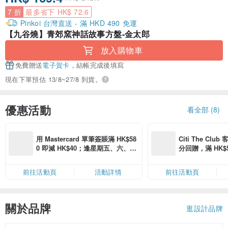
7 折
最多省下 HK$ 72.6
Pinkoi 台灣直送 - 滿 HKD 490 免運
【九谷燒】青郊窯神話故事方盤-金太郎
放入購物車
免費贈送
電子賀卡
，結帳完成後填寫
現在下單預估 13/8~27/8 到貨。
優惠活動
看全部 (8)
用 Mastercard 單筆簽賬滿 HK$58
Citi The Club
0 即減 HK$40；逢星期五、六、日
分回贈，滿 HK$580
滿 HK$880 即減 HK$80（名額有
Coins（名額
限，額滿即止，僅限「常用信用
前往活動頁
活動詳情
前往活動頁
卡」結帳）
關於品牌
逛設計品牌