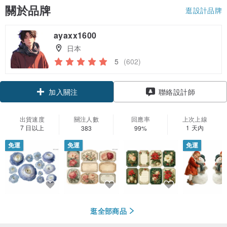
關於品牌
逛設計品牌
ayaxx1600
日本
5
(602)
領優惠券
聯絡設計師
加入關注
出貨速度
關注人數
回應率
上次上線
7 日以上
1 天內
383
99%
免運
免運
免運
逛全部商品