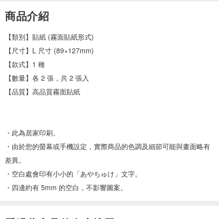
商品介紹
【類別】貼紙 (霧面貼紙形式)
【尺寸】L 尺寸 (89×127mm)
【款式】1 種
【數量】各 2 張，共 2 張入
【品質】高品質霧面貼紙
・此為居家印刷。
・由於您的螢幕或手機設定，實際商品的色調及細節可能與畫面略有
差異。
・空白處會印有小小的「あやちゅけ」文字。
・四邊約有 5mm 的空白，不影響圖案。