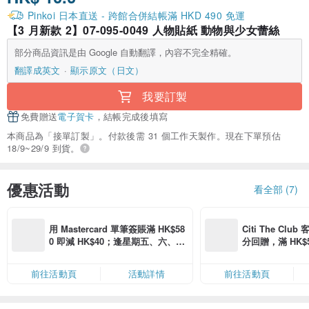
Pinkoi 日本直送 - 跨館合併結帳滿 HKD 490 免運
【3 月新款 2】07-095-0049 人物貼紙 動物與少女蕾絲
部分商品資訊是由 Google 自動翻譯，內容不完全精確。
翻譯成英文
顯示原文（日文）
我要訂製
免費贈送
電子賀卡
，結帳完成後填寫
本商品為「接單訂製」。付款後需 31 個工作天製作。現在下單預估
18/9~29/9 到貨。
優惠活動
看全部 (7)
用 Mastercard 單筆簽賬滿 HK$58
Citi The Club
0 即減 HK$40；逢星期五、六、日
分回贈，滿 HK$580
滿 HK$880 即減 HK$80（名額有
Coins（名額
限，額滿即止，僅限「常用信用
前往活動頁
活動詳情
前往活動頁
卡」結帳）