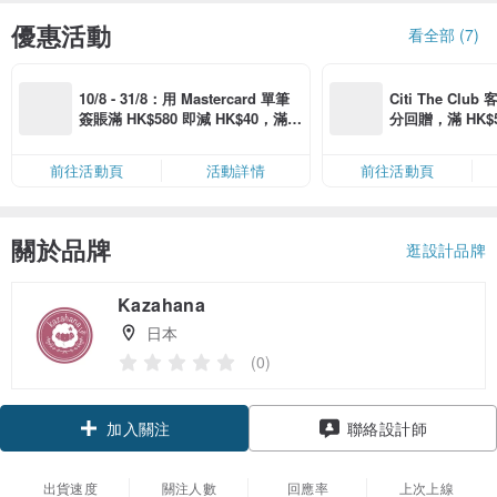
優惠活動
看全部 (7)
10/8 - 31/8：用 Mastercard 單筆
Citi The Club
簽賬滿 HK$580 即減 HK$40，滿 H
分回贈，滿 HK$580
K$2,500 即減 HK$300，星期五、
Coins（名額
六、日滿 HK$880 即減 HK$80（名
前往活動頁
活動詳情
前往活動頁
額有限，額滿即止，僅限「常用信
用卡」結帳）
關於品牌
逛設計品牌
Kazahana
日本
(0)
加入關注
聯絡設計師
出貨速度
關注人數
回應率
上次上線