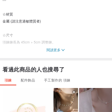
☆材質
金屬 (請注意過敏體質者)
☆尺寸
項鍊鍊長為 45cm + 5cm 調整鍊。
閱讀更多
☆零件更換
請在備註欄提出討論。
看過此商品的人也搜尋了
---
項鍊
配件飾品
手工製作的 項鍊
※由於零件使用金屬材質，若您對金屬過敏而感到不安，懇請您斟酌購
買。
※此為手工製作商品，每一個的大小和形狀可能略有差異。敬請您的理