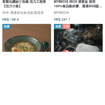
客製化繽紛三色碗 活力工程車
MYMICHI iBOX 便當盒 採用
【活力小鼠】
100%食品級矽膠、通過SGS認證
安心使用
作伴-專業防水姓名貼製造所
MYMICHI
HK$ 148.6
HK$ 247.7
免運
免運
7 折
放入購物車
加入收藏
了解品牌
【哩皿生活】潔晶拉麵碗禮盒2入
純鈦方形便當盒 1.2L (鈦蓋款/矽
組 大碗 牛肉麵碗 蓋飯碗 食器
膠蓋款) 台灣製造
哩皿生活
TiANN鈦安 x TiKOBO鈦工坊
HK$ 398.5
HK$ 657.6
HK$ 939.3
免運
8 折