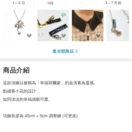
1～3 日
3～7 天前
109
-
逛全部商品
商品介紹
這款項鍊以被稱為「幸福荷爾蒙」的血清素為靈感。
點綴著小花的設計，
如同淡淡的幸福感般可愛。
項鍊長度為 45cm + 5cm 調整鍊 (可更改)
---