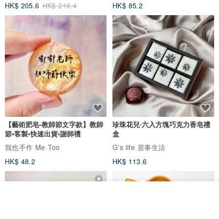
HK$ 205.6
HK$ 216.4
HK$ 85.2
【藝術肥皂-教師節文字款】教師
珍珠花兒‧六入方塊巧克力香皂禮
節•客製•快速出貨•謝師禮
盒
我也手作 Me Too
G's life 居事生活
HK$ 48.2
HK$ 113.6
看其他商品
了解品牌