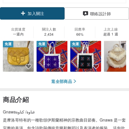
加入關注
聯絡設計師
出貨速度
關注人數
回應率
上次上線
一週內
超過 1 週
2,434
66%
免運
免運
免運
逛全部商品
商品介紹
Gnawaغناوة/ كناوة
是摩洛哥特有的一種歌頌伊斯蘭精神的宗教曲目節奏。Gnawa 是一套
完整的表演，包含詩歌與傳統音樂和舞蹈以及表演者的服裝。 這包款