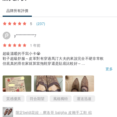
品牌所有評價
5
(237)
y**************7
1 年前
超級溫暖的手寫小卡😭
鞋子超級舒服～皮革對有穿過馬汀大夫的來說完全不硬非常軟
但底真的滑在家就算當拖鞋穿還是貼底比較好～
看很久終於買了 後悔沒有早點買😭
更多
質感優異
符合期望
風格獨特
運送迅速
限定beldi花紋 - 摩洛哥 balgha 皮雕手工鞋 棕