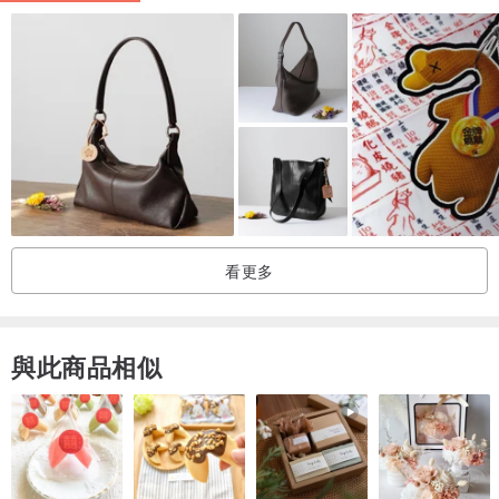
大約尺寸（純手工製作存在尺寸差異）
長26.5 寬24cm
背帶為摩洛哥傳統活動式繩結，可自行調節長度。
注意:
看更多
- 剛收到皮質會偏硬，經過使用，皮革會漸漸柔軟，顏色也可能會稍
微變深、表面變亮，越看越順眼。
- 摩洛哥革因非規模工業染製，某些顏色（例如黃、橘、紅、綠色
與此商品相似
系）的皮革遇水摩擦可能使染色皮革脫色，請小心不要背著淋雨。
- 無需特別保養，如果堅持要保養，就用一般溫和的皮革保養霜。
- 包包因為都是由摩洛哥師傅肉眼測量、純手工製作，尺寸小差異、
皮革表面處理造成的小刮痕或皮革本身胎記、手工揉染顏色不均勻、
縫製線頭沒剪乾淨等，都可能會發現這些摩裔師傅的手工的差異與海