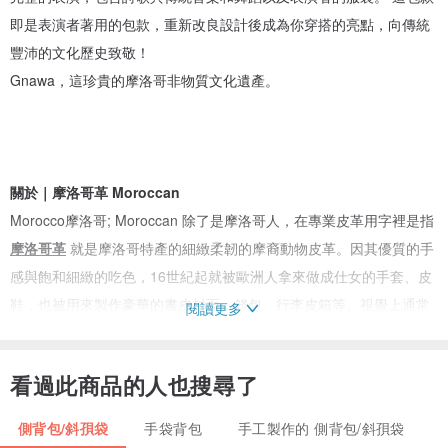
即是表演者著用的包款，重新改良設計後成為你穿搭的亮點，向傳統
豐沛的文化歷史致敬！
Gnawa，這珍貴的摩洛哥非物質文化遺產。
關於｜摩洛哥革 Moroccan
Morocco摩洛哥; Moroccan 除了是摩洛哥人，在專業皮革用字裡是指
摩洛哥革
就是摩洛哥特產的細緻柔韌的摩裔動物皮革。因其優質的手
感與飽和細緻的吃色，16世紀起就被歐洲人拿來做成仕女的手套、皮
鞋，也被用來製作豪華的書皮封面、錢包、行李皮箱等。視覺上通常
閱讀更多
是飽和的紅色、藍色、黑色、綠色﹔手感則是優秀柔軟卻又強韌耐
用。堅持不用較便宜的現代化工製革方式，駝峰牌薄荷茶 的所有皮件
看過此商品的人也搜尋了
選用千年傳統的製革技術，手下摸的不只是皮革啊，是歷史人文精
華。
側背包/斜孭袋
手袋背包
手工製作的 側背包/斜孭袋