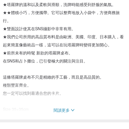
★塔羅牌的溫和以及柔軟與滑順，洗牌時能感受到舒服的氣氛。
★★體積小巧，方便攜帶。它可以整齊地放入小袋中，方便商務旅
行。
★雙面設計使其在SNS攝影中非常有用。
★我們公司所用的高品質布料是由歐洲、美國、印度、日本購入，看
起來簡直像藝術品一樣，這可以在玩塔羅牌時變得更加開心。
★前所未有的時髦 新款的塔羅牌桌布。
在SNS和占卜攤位，已引發極大的關注與注目。
這條塔羅牌桌布不只是精緻的手工藝，而且是高品質的。
種類豐富齊全。
您一定可以找到最適合您的卡片。
Size 35×35cm
閱讀更多
素材 polyester、Rayon、Nylon