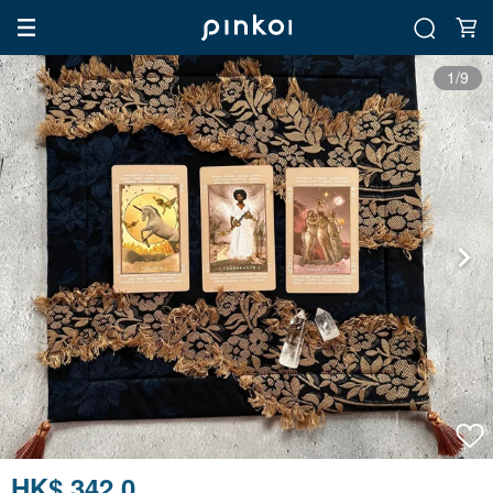
1/9
HK$ 342.0