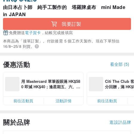
由日本占卜師 純手工製作的 塔羅牌桌布 mini Made
in JAPAN
我要訂製
免費贈送
電子賀卡
，結帳完成後填寫
本商品為「接單訂製」。付款後需 5 個工作天製作。現在下單預估
16/8~25/8 到貨。
優惠活動
看全部 (5)
用 Mastercard 單筆簽賬滿 HK$58
Citi The Club
0 即減 HK$40；逢星期五、六、日
分回贈，滿 HK$580
滿 HK$880 即減 HK$80（名額有
Coins（名額
限，額滿即止，僅限「常用信用
前往活動頁
活動詳情
前往活動頁
卡」結帳）
關於品牌
逛設計品牌