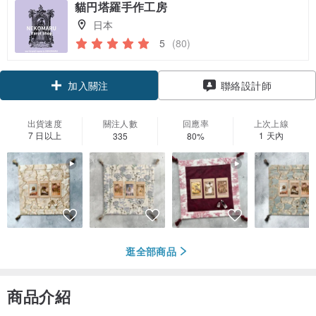
貓円塔羅手作工房
日本
5
(80)
領優惠券
聯絡設計師
加入關注
出貨速度
關注人數
回應率
上次上線
7 日以上
1 天內
335
80%
逛全部商品
商品介紹