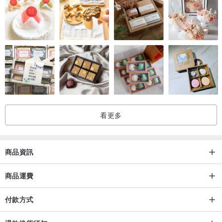
1.我們公司的產品都是手工訂製，出貨需要3天到10天的時間。
2.實品和照片可能稍微有落差(不一樣)，請再明白此(這個)事後購買。
3.如果用力拉扯流蘇，有可能造成脫落，請多加注意。
4.我們為每一項商品精心製作，由於(因為)是純手工製作，有時候縫製
及左右的平衡會稍微不整。
由於您的網路以及電腦的狀況，照片的顏色、質感、大小可能稍微有
落差。
除了公司商品本身的問題或不完善以外，基本上我們不能接受退貨及
看更多
退款。
商品資訊
商品運費
付款方式