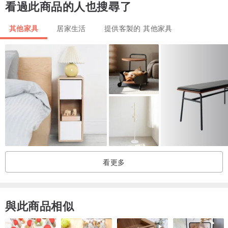
看過此商品的人也搜尋了
設計師介紹：
其他家具
居家生活
提供客製的 其他家具
猫円（NEKOMARU）
塔羅牌占卜師
太陽星座是金牛座，月亮星座是天蠍座。
經營古著店十年後，成為占卜師和塔羅牌桌布的設計師。
用敏銳的審美眼光選擇材料，製作出講究於細節設計的真正有價值的
塔羅牌桌布。
座右銘是絕對不會妥協。
我要堅持獨創性的設計跟追求美麗的作品！
做出充滿個性及注重細節，令人耳目一新的作品
看更多
我期待有人喜歡我設計的塔羅牌桌布。
希望我能給喜歡塔羅牌占卜的人感動和驚喜。
與此商品相似
注意事項