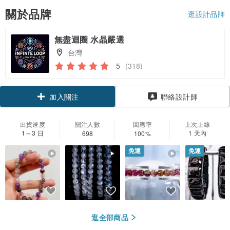
關於品牌
逛設計品牌
無盡迴圈 水晶嚴選
台灣
5
(318)
加入關注
聯絡設計師
出貨速度
關注人數
回應率
上次上線
1～3 日
1 天內
698
100%
免運
免運
逛全部商品