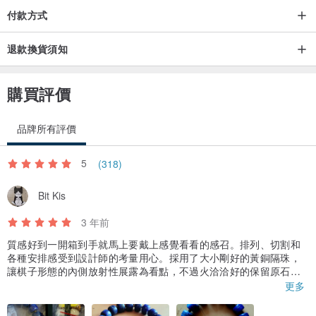
中有希臘語"epidos"「鱗片」一意。這種多層次及鱗片構造，使鋰雲
付款方式
母在光線下會散發黃金的金屬光澤，非常精緻優美。
退款換貨須知
是祖母晶的近親，黃金色的鋰雲母，高貴大方，鋰雲母家族的新寵
購買評價
兒。
品牌所有評價
——— 《水晶功效》———
5
(318)
又有「改變之石」之稱，積極樂觀和充滿希望地踏入新階段，消除負
面想法，讓你尋找到真正的自己和幸福。
Bit Kis
3 年前
當你正在面對新環境、新挑戰或正在進入新生活時，黃鋰雲母賦予能
質感好到一開箱到手就馬上要戴上感覺看看的感召。排列、切割和
量推動和鼓勵你朝著目標和理想進發。
各種安排感受到設計師的考量用心。採用了大小剛好的黃銅隔珠，
讓棋子形態的內側放射性展露為看點，不過火洽洽好的保留原石味
道。過去買過一些青金碎石，喜歡上原始青金能量帶來的沉浸感，
更多
——— 《與水晶的相處》———
對所謂純藍不帶金的所謂上品不以為然。故一見這款如此不造作，
問過尺寸細節就下單了。這條一帶上就讓我有血壓下降雜念退散睡