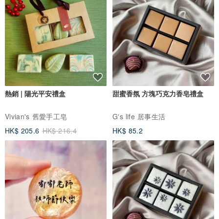
3.避酸鹼：
不可用帶有酸鹼性的液體沖洗，所以一切化妝品、香水、油漬、酒精
等統統要遠離。
4.銅線會隨著配戴時間會慢慢氧化, 變成更復古的銅色, 形成不同風格
的韻味。
熱銷 | 陽光平安禮盒
甜蜜香氛 方塊巧克力香皂禮盒
5.由於純手工製作，或會有手作的痕跡，不介意再下單。
Vivian's 舊愛手工皂
G's life 居事生活
HK$ 205.6
HK$ 216.4
HK$ 85.2
6. 天然品必然有冰裂紋冰霧、礦缺、色帶差異、不介意的買家歡迎下
標。
—————————————
水晶等級有別，歡迎多方比較後再做選購。