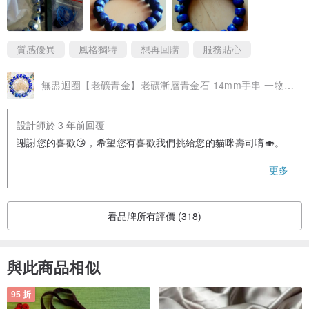
意漸濃的奇妙衝擊，沒想過好看，還可以這樣好帶。謝謝設計師帶
水晶手珠、手鍊、聖物：
來這樣讓人無憾的選擇。
1. 請先將飾品握在掌心，並誠心許願祈求好運降臨，再行佩戴即可。
質感優異
風格獨特
想再回購
服務貼心
2. 若出入磁場不良處所，返家後請使用薰香淨化，可常保其開運效
果。
無盡迴圈【老礦青金】老礦漸層青金石 14mm手串 一物一拍
3. 想增強人緣，或感覺最近財運較弱時，可經常撫摸以喚醒水晶的活
力。
設計師於 3 年前回覆
謝謝您的喜歡😘，希望您有喜歡我們挑給您的貓咪壽司唷🍣。
——《保養及注意事項須知》——
未來有機會希望能繼續為您服務🤓
更多
1.游泳、洗澡、泡澡前記得取下取下，不配戴時稍微擦拭後，放入袋
中或盒中存放。
看品牌所有評價 (318)
2.忌碰撞：
長石硬度較低，怕與硬物磕碰，佩戴時應該避免碰撞，或避免與其他
與此商品相似
寶石類同時佩戴。
95 折