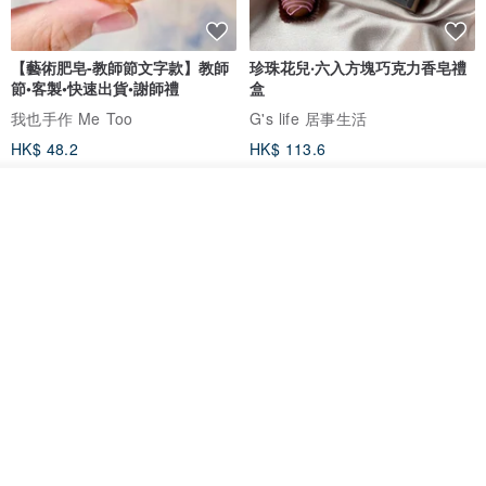
本商店堅持一物一拍，因此選購前可先看完實體影片再做決定唷
【藝術肥皂-教師節文字款】教師
珍珠花兒‧六入方塊巧克力香皂禮
————————————————
節•客製•快速出貨•謝師禮
盒
我也手作 Me Too
G's life 居事生活
#無盡迴圈水晶手作
HK$ 48.2
HK$ 113.6
@infiniteloop_crystal
放入購物車
加入收藏
了解品牌
#無盡迴圈水晶手作
@infiniteloop_crystal
————————————————
【禮物】為您訂製款•可客製
【24h出貨】原粹咖啡∣杏核乳木
•LOGO•文字•胺基酸寶石皂
蜂蜜牛奶皂 畢業禮物 謝師禮盒
我也手作 Me Too
Wow Hsu 哇許創意皂研室