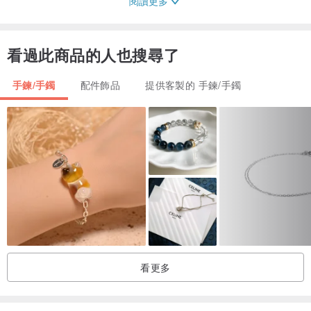
閱讀更多
🔽🔽🔽🔽🔽🔽🔽🔽🔽🔽🔽🔽
影 片 連 結 在 下 面 可 以 點 開 來 觀 看
看過此商品的人也搜尋了
《建議開啟高清畫質觀賞細節》
手鍊/手鐲
配件飾品
提供客製的 手鍊/手鐲
⬇️⬇️⬇️⬇️⬇️⬇️⬇️⬇️⬇️⬇️⬇️🔽
看更多