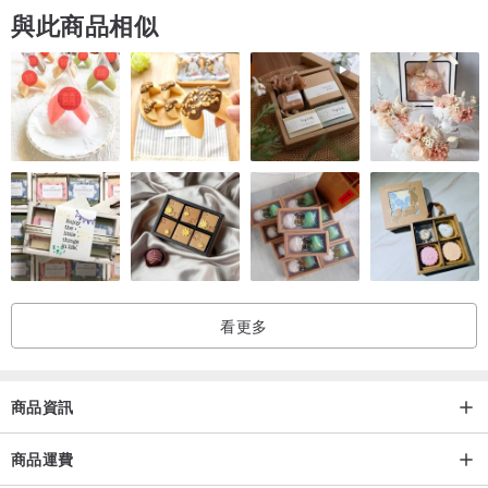
與此商品相似
📐 尺寸 📏
A 11.3mm/圍17.3cm
B 10.6mm/圍17.3cm
手圍可免費改小，或金屬隔珠增長☺️
本賣場攝影皆以🔅模擬自然光度🔅實物拍攝；一物一拍絕不隨機出貨
看更多
🚚。
商品資訊
——— 《水晶介紹》———
商品運費
鋰雲母擁有板晶及鱗片狀結構，宛如魚鱗片有序排列，因此英名命名