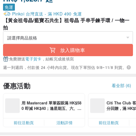
免運
Pinkoi 台灣直送 - 滿 HKD 490 免運
【黃金祖母晶/藍寶石共生】祖母晶 手串手鍊手環 / 一物一
拍
放入購物車
免費贈送
電子賀卡
，結帳完成後填寫
週一到週四，付款後 24 小時內出貨。現在下單預估 9/8~11/8 到貨。
優惠活動
看全部 (6)
用 Mastercard 單筆簽賬滿 HK$58
Citi The Club
0 即減 HK$40；逢星期五、六、日
分回贈，滿 HK$580
滿 HK$880 即減 HK$80（名額有
Coins（名額
限，額滿即止，僅限「常用信用
前往活動頁
活動詳情
前往活動頁
卡」結帳）