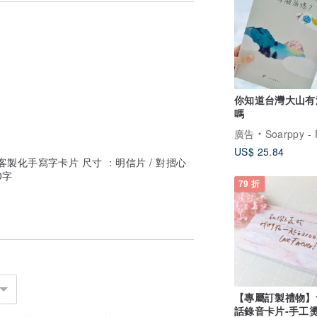
你知道台灣大山有
嗎
廣告
Soarppy - Flying high, Soo
US$ 25.84
/ 客製化手寫字卡片 尺寸 ：明信片 / 對摺心
0字
79 折
【專屬訂製禮物】
話錄音卡片-手工