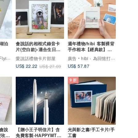
湖泊
會說話的相框式錄音卡
週年禮物/hibi 客製裸背
片(空白款)-適合生日、
手作相本【經典款】紀
情人節、聖誕節禮物
念禮物 生日禮物
o happy!
愛說話禮物卡片部屋
廣告
hibi - 為回憶打造專屬的家
US$ 57.87
US$ 22.22
US$ 27.09
9 折
會說
【贈小王子明信片】含
光與影之書/手工卡片/手
燙玫瑰
免費客製-HAPPYMT開
工書