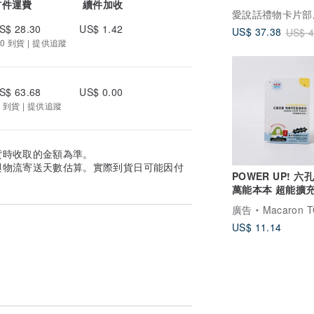
首件運費
續件加收
金 男女友 七夕 
愛說話禮物卡片部
S$ 28.30
US$ 1.42
US$ 37.38
US$ 4
0 到貨 | 提供追蹤
S$ 63.68
US$ 0.00
 到貨 | 提供追蹤
貨時收取的金額為準。
與物流寄送天數估算。實際到貨日可能因付
POWER UP! 六
萬能本本 超能擴
【網格筆記內頁】
廣告
Macaron TOE 
US$ 11.14