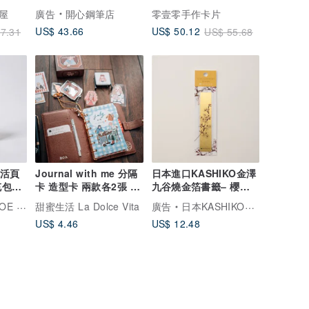
紀念
心鋼筆-3色可選
屋
廣告
開心鋼筆店
零壹零手作卡片
US$ 43.66
US$ 50.12
7.31
US$ 55.68
孔活頁
Journal with me 分隔
日本進口KASHIKO金澤
充包
卡 造型卡 兩款各2張 一
九谷燒金箔書籤– 櫻花 /
組4張
柴田有希佳繪
馬卡龍腳趾
甜蜜生活 La Dolce Vita
廣告
日本KASHIKO金澤九谷燒設計文具
US$ 4.46
US$ 12.48