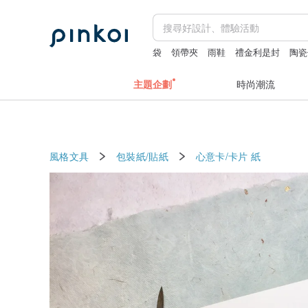
袋
領帶夾
雨鞋
禮金利是封
陶瓷
主題企劃
時尚潮流
風格文具
包裝紙/貼紙
心意卡/卡片
紙