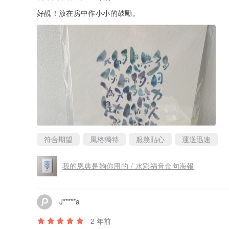
好靚！放在房中作小小的鼓勵。
符合期望
風格獨特
服務貼心
運送迅速
我的恩典是夠你用的 / 水彩福音金句海報
J*****a
2 年前