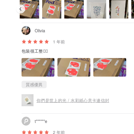
Olivia
1 年前
包裝很工整👍🏾
質感優異
你們是世上的光 / 水彩紙心意卡連信封
t******e
2 年前