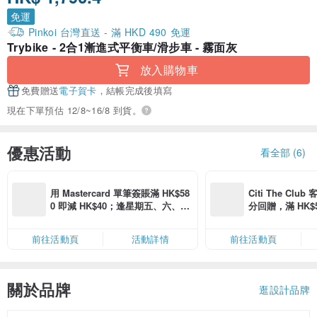
免運
Pinkoi 台灣直送 - 滿 HKD 490 免運
Trybike - 2合1漸進式平衡車/滑步車 - 霧面灰
放入購物車
免費贈送
電子賀卡
，結帳完成後填寫
現在下單預估 12/8~16/8 到貨。
優惠活動
看全部 (6)
用 Mastercard 單筆簽賬滿 HK$58
Citi The Club
0 即減 HK$40；逢星期五、六、日
分回贈，滿 HK$580
滿 HK$880 即減 HK$80（名額有
Coins（名額
限，額滿即止，僅限「常用信用
前往活動頁
活動詳情
前往活動頁
卡」結帳）
關於品牌
逛設計品牌