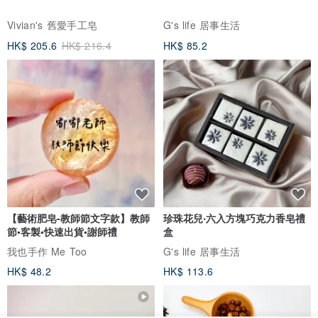
Vivian's 舊愛手工皂
G's life 居事生活
HK$ 205.6
HK$ 216.4
HK$ 85.2
【藝術肥皂-教師節文字款】教師
珍珠花兒‧六入方塊巧克力香皂禮
節•客製•快速出貨•謝師禮
盒
我也手作 Me Too
G's life 居事生活
HK$ 48.2
HK$ 113.6