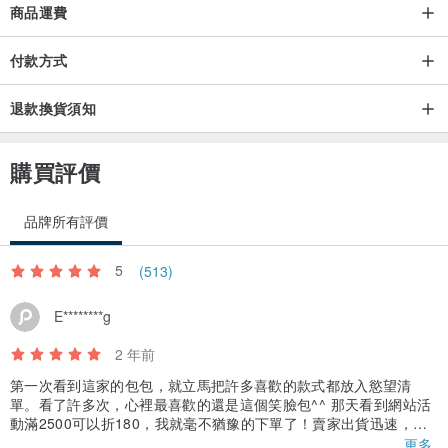
商品運費
付款方式
退款換貨須知
購買評價
品牌所有評價
5
(513)
E********g
2 年前
第一次看到這家的包包，就立馬把許多喜歡的款式都放入慾望清
單。看了許多次，心裡最喜歡的還是這個笑臉包^^ 那天看到網站活
動滿2500可以折180，我就毫不猶豫的下單了！賣家出貨迅速，包
裝精美，包包有附收納袋，實品真的可愛到爆炸！最棒的是，包包
更多