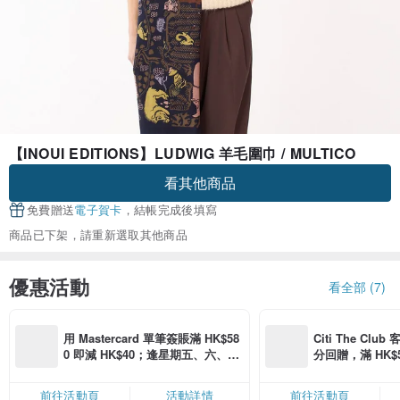
【INOUI EDITIONS】LUDWIG 羊毛圍巾 / MULTICO
看其他商品
免費贈送
電子賀卡
，結帳完成後填寫
商品已下架，請重新選取其他商品
優惠活動
看全部 (7)
用 Mastercard 單筆簽賬滿 HK$58
Citi The Club
0 即減 HK$40；逢星期五、六、日
分回贈，滿 HK$580
滿 HK$880 即減 HK$80（名額有
Coins（名額
限，額滿即止，僅限「常用信用
前往活動頁
活動詳情
前往活動頁