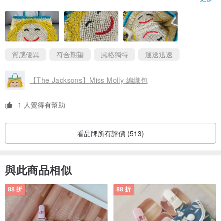
的兩面都有笑臉喔😊不管背哪一邊，都看得到可愛的笑臉喔～真想
立馬帶出國去度假！真的好喜歡好喜歡😍有機會會再回購唷！
質感優異
符合期望
風格獨特
運送迅速
【The Jacksons】Miss Molly 編織包
1 人覺得有幫助
看品牌所有評價 (513)
與此商品相似
88 折
88 折