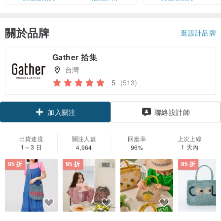
卡」結帳）
關於品牌
逛設計品牌
Gather 拾集
台灣
5
(513)
領優惠券
聯絡設計師
加入關注
出貨速度
關注人數
回應率
上次上線
1～3 日
1 天內
4,964
96%
95 折
95 折
95 折