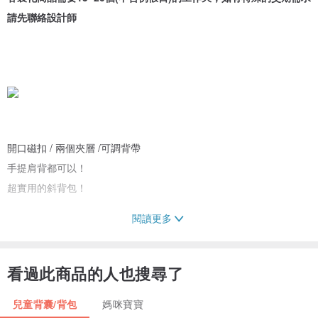
請先聯絡設計師
開口磁扣 / 兩個夾層 /可調背帶
手提肩背都可以！
超實用的斜背包！
閱讀更多
給我們你最喜歡的那張照片，
我們會用心的去背/修圖/調色，
再放上寶貝的名字，
看過此商品的人也搜尋了
這個包包只專門為你製作！
兒童背囊/背包
媽咪寶寶