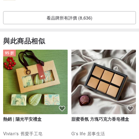
同」
秉盈師姐說：「當時 師父還親帶新班法會，法會開始， 師父都會要
照片挑選
看品牌所有評價 (8,636)
求當日新入門的同修看著 師父的眼睛，這一眼不過一秒鐘左右，但
提供照片以前請幫我們確認
師父的眼神彷彿看進了我靈魂的深處，我感覺我認識 師父好久好
久。當天 師父開示:釋迦牟尼佛見證了造物主稱祂為如來、耶穌基督
是否有符合以下標準
見證了造物主稱祂為上帝、穆罕默德先知見證了造物主稱祂為阿
與此商品相似
拉，名稱不同、意義相同，都代表著創造宇宙天地萬物的造物主，
聽完了 師父的開示，我知道我來對了地方，一個完全沒有宗教藩籬
95 折
的地方，沒有衝突仇視，所謂的真理必定只有一個，這是我要追隨
的 師父。」
關於修圖
每個抱枕包含一個小朋友的修圖費用，有其他特殊需求歡迎”聯絡設計
師”
修圖完成後會回傳圖檔確認，如修圖後需要更換照片，需加收100元
修圖費用。
熱銷 | 陽光平安禮盒
甜蜜香氛 方塊巧克力香皂禮盒
訂購前請詳閱注意事項
Vivian's 舊愛手工皂
G's life 居事生活
・因為是客製化商品所以好滴工作室是不接受退貨的喲！如果商品有