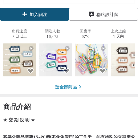
領優惠券
聯絡設計師
加入關注
出貨速度
關注人數
回應率
上次上線
7 日以上
1 天內
16,472
97%
逛全部商品
商品介紹
★
交 期 說 明
★
客製化商品需要15~20個(不含例假日)的工作天，如有特殊的交期需求