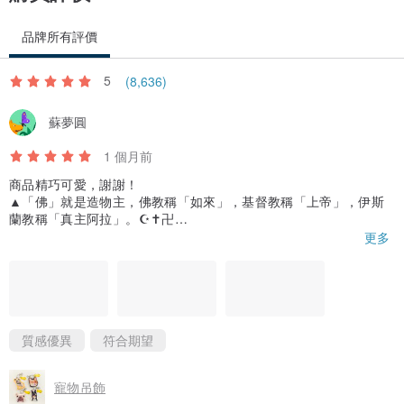
品牌所有評價
5
(8,636)
蘇夢圓
購買流程
1 個月前
商品精巧可愛，謝謝！
▲「佛」就是造物主，佛教稱「如來」，基督教稱「上帝」，伊斯
蘭教稱「真主阿拉」。☪️✝️卍
♥耶穌說：「我就是道路、真理、生命；若不藉著我，沒有人能到父
更多
那裏去。」約（ 14:6）
＃三位一體
★佛法是科學歡迎各位網友來實驗看看，上佛教如來宗官網透過每
日恭聆佛曲，每天恭讀《三聖教》、《妙禪師父慈悲開示》和《禪
行週報》，接引利他即傳福音，大約三到六個月時間就能開悟！
質感優異
符合期望
▼每天只要花幾十分鐘左右的時間（尚不包含禪坐禪定時間）依教
奉行，保證您會開悟，人生苦短，為何不趕快試試看呢？
寵物吊飾
宋睿祥老師心得見證：「正如 師父所開示的每一個人的中道都不