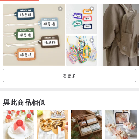
成分說明
100%polyester台灣製布料
看更多
SGS認證無毒無味墨水
與此商品相似
尺寸
底寬23cm
底深12cm
高度27cm
提把40cm