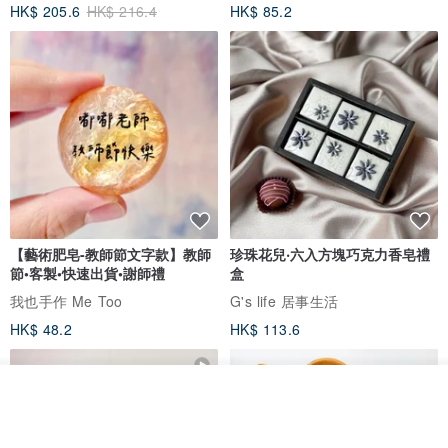
HK$ 205.6
HK$ 216.4
HK$ 85.2
瑕疵(ex: 車縫瑕疵/ 污損/ 大範圍印刷瑕
疵) 請於收到商品7天內與我們聯絡,我們會依照情況重新製作商品。
・每台電腦/手機顯示的顏色不一，印刷也一定會有些許色差，客製化
的產品每個效果都會不同，若是要求完美無瑕的客人請勿下訂。
・我們會幫照片人物去背，光線微調。 如有其他修圖需求請先跟我們
溝通唷！
・有版權的圖片(ex: 明星，版權卡通人物…等) 無法製作
・清潔方式： 裝入洗衣袋機洗後烘乾
【藝術肥皂-教師節文字款】教師
珍珠花兒‧六入方塊巧克力香皂禮
節•客製•快速出貨•謝師禮
盒
我也手作 Me Too
G's life 居事生活
HK$ 48.2
HK$ 113.6
看其他商品
了解品牌