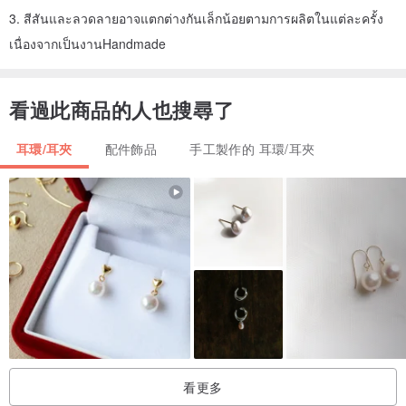
3. สีสันและลวดลายอาจแตกต่างกันเล็กน้อยตามการผลิตในแต่ละครั้ง
เนื่องจากเป็นงานHandmade
看過此商品的人也搜尋了
耳環/耳夾
配件飾品
手工製作的 耳環/耳夾
看更多