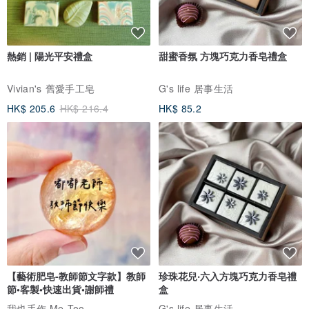
熱銷 | 陽光平安禮盒
甜蜜香氛 方塊巧克力香皂禮盒
Vivian's 舊愛手工皂
G's life 居事生活
HK$ 205.6
HK$ 216.4
HK$ 85.2
【藝術肥皂-教師節文字款】教師
珍珠花兒‧六入方塊巧克力香皂禮
節•客製•快速出貨•謝師禮
盒
我也手作 Me Too
G's life 居事生活