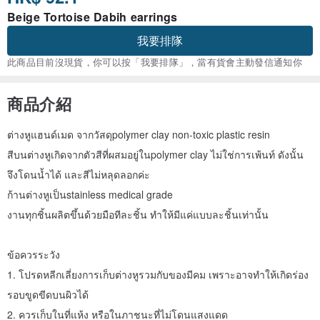
Beige Tortoise Dabih earrings
我要排隊
此商品目前沒現貨，你可以按「我要排隊」，當有貨會主動發信通知你
商品介紹
ต่างหูแฮนด์เมด จากวัสดุpolymer clay non-toxic plastic resin
สีบนต่างหูเกิดจากตัวสีที่ผสมอยู่ในpolymer clay ไม่ใช่การเพ้นท์ ดังนั้น
จึงโดนน้ำได้ และสีไม่หลุดลอกค่ะ
ก้านต่างหูเป็นstainless medical grade
งานทุกชิ้นผลิตขึ้นด้วยมือทีละชิ้น ทำให้มีแค่แบบละชิ้นเท่านั้น
ข้อควรระวัง
1. โปรดหลีกเลี่ยงการเก็บต่างหูรวมกับของมีคม เพราะอาจทำให้เกิดร่อง
รอบขูดขีดบนผิวได้
2. ควรเก็บในที่แห้ง หรือในภาชนะที่ไม่โดนแสงแดด