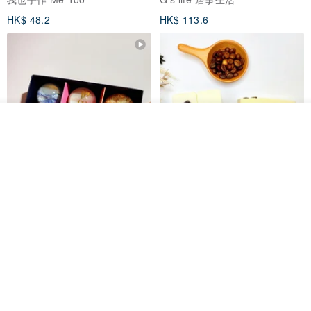
HK$ 48.2
HK$ 113.6
我要排隊
了解品牌
【禮物】為您訂製款•可客製
【24h出貨】原粹咖啡∣杏核乳木
•LOGO•文字•胺基酸寶石皂
蜂蜜牛奶皂 畢業禮物 謝師禮盒
我也手作 Me Too
Wow Hsu 哇許創意皂研室
HK$ 51.3
HK$ 76.9
免運