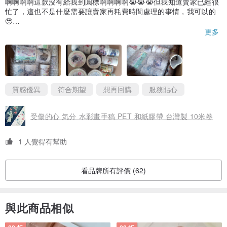
啊啊啊啊這款沒有給我到圓標啊啊啊啊😭😭😭但我知道賣家已經很
忙了，這也不是什麼需要讓賣家再耗費時間處理的事情，我可以的
🥹
賣家人很積極的回覆並處理商品庫存的問題（不愧是紙膠帶圈有一
更多
席之地的牌子，下手慢真的會哭），有幾捲庫存不夠，就做了調
整，本來很難過，可是收到商品覺得很開心，看起來賣家似乎送了
我一些小分裝，我真的很感恩，希望未來還有機會回購這個賣場，
非常感謝🥰
質感優異
符合期望
想再回購
服務貼心
受傷的心 気分 水彩畫手稿 PET 和紙膠帶 台灣製 10米卷
1 人覺得有幫助
看品牌所有評價 (62)
與此商品相似