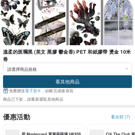
溫柔的斑斕黑 (英文 黑膠 鬱金香) PET 和紙膠帶 燙金 10米
卷
看其他商品
免費贈送
電子賀卡
，結帳完成後填寫
商品已下架，請重新選取其他商品
優惠活動
看全部 (7)
用 Mastercard 單筆簽賬滿 HK$58
Citi The Club