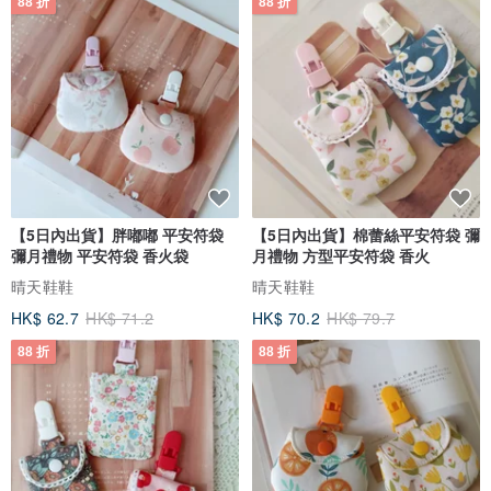
88 折
88 折
【5日內出貨】胖嘟嘟 平安符袋
【5日內出貨】棉蕾絲平安符袋 彌
彌月禮物 平安符袋 香火袋
月禮物 方型平安符袋 香火
晴天鞋鞋
晴天鞋鞋
HK$ 62.7
HK$ 71.2
HK$ 70.2
HK$ 79.7
88 折
88 折