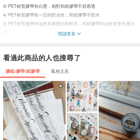
3/ PET材質膠帶有白墨，相對和紙膠帶不容易透
4/ PET材質膠帶有一定的防水性，和紙膠帶不防水
5/ PET材質膠帶特油效果整體比較鮮亮，和紙膠帶特油效果更有層次
感
閱讀更多
購前須知
看過此商品的人也搜尋了
1/ 實物會有些許色差，實際顏色以實物為準
2/ 膠帶封口處會載切不平、圖案不完整及留膠
膠紙/膠帶/紙膠帶
風格文具
3/ 特油在1mm內的移位屬正常情況
4/ 紙膠帶是一種很薄半透的紙，材質本身是微黃的，非純白色
而PET是一種類似尼龍透明的材質
5/ 膠帶上的圖案需自己裁剪
拍下商品即默認上述 為了您的權益 請在購買前仔細閱讀
如在使用中有任何疑問 歡迎諮詢設計師