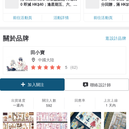
0 即減 HK$40；逢星期五、六、日
分回贈，滿 HK$580
滿 HK$880 即減 HK$80（名額有
Coins（名額
限，額滿即止，僅限「常用信用
前往活動頁
活動詳情
前往活動頁
卡」結帳）
關於品牌
逛設計品牌
田小寶
中國大陸
5
(62)
加入關注
聯絡設計師
出貨速度
關注人數
回應率
上次上線
一週內
1 天內
592
-